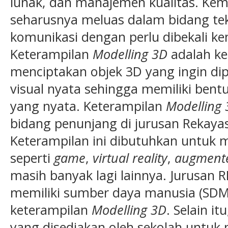
lunak, dan manajemen kualitas. Ke
seharusnya meluas dalam bidang tek
komunikasi dengan perlu dibekali
Keterampilan
Modelling 3D
adalah k
menciptakan objek 3D yang ingin di
visual nyata sehingga memiliki bentu
yang nyata. Keterampilan
Modelling
bidang penunjang di jurusan Rekayas
Keterampilan ini dibutuhkan untuk 
seperti
game
,
virtual reality
,
augmente
masih banyak lagi lainnya. Jurusan
memiliki sumber daya manusia (SD
keterampilan
Modelling 3D
. Selain i
yang disediakan oleh sekolah unt