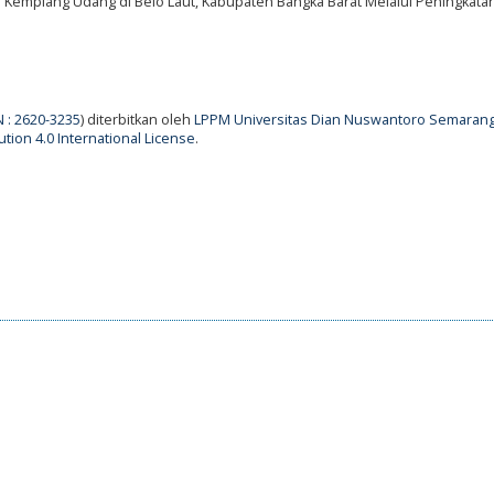
emplang Udang di Belo Laut, Kabupaten Bangka Barat Melalui Peningkata
N : 2620-3235
) diterbitkan oleh
LPPM Universitas Dian Nuswantoro Semaran
tion 4.0 International License
.