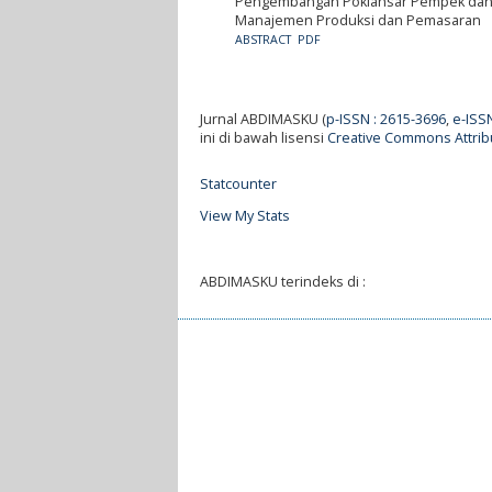
Pengembangan Poklahsar Pempek dan K
Manajemen Produksi dan Pemasaran
ABSTRACT
PDF
Jurnal ABDIMASKU (
p-ISSN : 2615-3696
,
e-ISS
ini di bawah lisensi
Creative Commons Attribu
Statcounter
View My Stats
ABDIMASKU terindeks di :