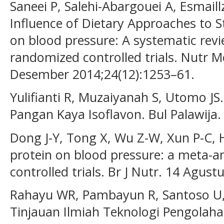
Saneei P, Salehi-Abargouei A, Esmail
Influence of Dietary Approaches to 
on blood pressure: A systematic rev
randomized controlled trials. Nutr M
Desember 2014;24(12):1253–61.
Yulifianti R, Muzaiyanah S, Utomo JS
Pangan Kaya Isoflavon. Bul Palawija
Dong J-Y, Tong X, Wu Z-W, Xun P-C, H
protein on blood pressure: a meta-a
controlled trials. Br J Nutr. 14 Agus
Rahayu WR, Pambayun R, Santoso U, 
Tinjauan Ilmiah Teknologi Pengolah