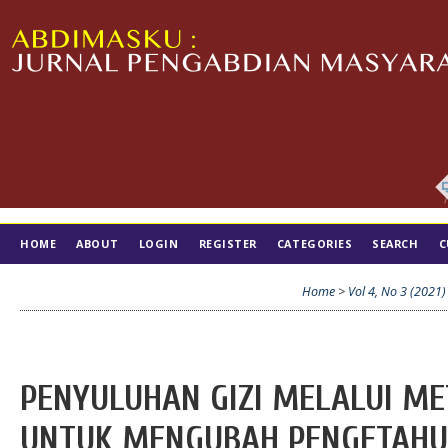
HOME
ABOUT
LOGIN
REGISTER
CATEGORIES
SEARCH
C
TIM EDITORIAL
Home
>
Vol 4, No 3 (2021)
PENYULUHAN GIZI MELALUI M
UNTUK MENGUBAH PENGETAHU