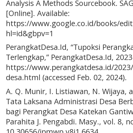
Analysis A Methods Sourcebook. SAGE
[Online]. Available:
https://www.google.co.id/books/edi
hl=id&gbpv=1
PerangkatDesa.Id, “Tupoksi Perangk
Terlengkap,” PerangkatDesa.Id, 2023
https://www.perangkatdesa.id/2023/
desa.html (accessed Feb. 02, 2024).
A. Q. Munir, I. Listiawan, N. Wijaya, a
Tata Laksana Administrasi Desa Berb
bagi Perangkat Desa Katekan Gantiw
Parahita J. Pengabdi. Masy., vol. 8, n
10.30656/jpmwp.v8i1.6634.