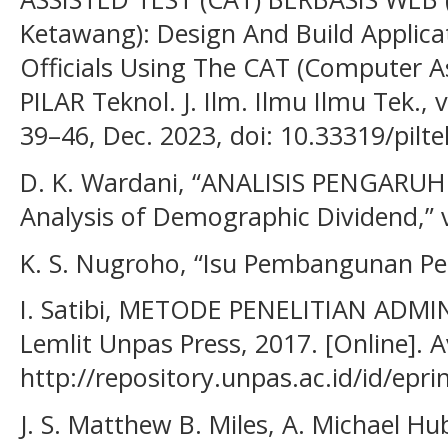
Ketawang): Design And Build Applicati
Officials Using The CAT (Computer As
PILAR Teknol. J. Ilm. Ilmu Ilmu Tek., vo
39–46, Dec. 2023, doi: 10.33319/pilte
D. K. Wardani, “ANALISIS PENGAR
Analysis of Demographic Dividend,” vo
K. S. Nugroho, “Isu Pembangunan Per
I. Satibi, METODE PENELITIAN ADMI
Lemlit Unpas Press, 2017. [Online]. A
http://repository.unpas.ac.id/id/epri
J. S. Matthew B. Miles, A. Michael H