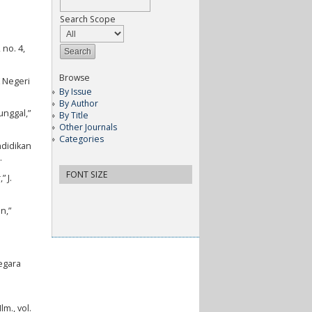
Search Scope
 no. 4,
Browse
 Negeri
By Issue
By Author
unggal,”
By Title
Other Journals
Categories
ndidikan
.
FONT SIZE
 J.
n,”
Negara
m., vol.