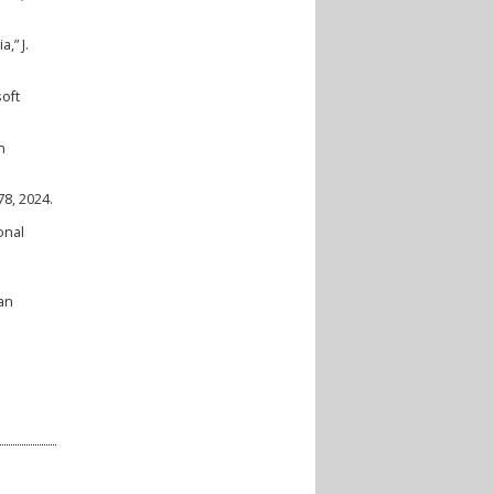
,” J.
oft
n
8, 2024.
onal
an