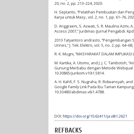
20, no. 2, pp. 213–224, 2020.
H. Septanto, “Pelatihan Pembuatan dan Peng
Karya untuk Masy., vol. 2, no. 1, pp. 61–76, 20
D. Anggraeni, S. Aswati, S. R. Maulina Azmi
Access 2007,” Jurdimas (Jurnal Pengabdi. Kpd. 
2013 Tatyantoro andrasto, “Pengembangan S
Unnes,” J. Tek. Elektro, vol. 5, no. 2, pp. 64–68,
R. K. Mugni, “MASYARAKAT DALAM IMPLIKASI L
M. Kartika, A. Utomo, and J. J. C. Tambotoh
Gunung Merbabu dengan Metode Webqual 4.0,” J
10.30865/jurikom.v10i1.5814.
A. H. Kahfi, F. S. Nugraha, R. Ridwansyah, a
Google Family Link Pada Ibu Taman Kampung Ta
10.33480/abdimas.v6i1.4788.
DOI:
https://doi.org/10.62411/ja.v8i1.2621
REFBACKS