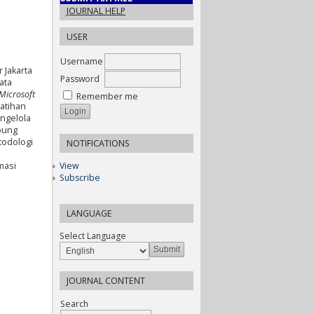
JOURNAL HELP
USER
Username
 Jakarta
Password
ata
Microsoft
Remember me
atihan
engelola
pung
todologi
NOTIFICATIONS
masi
View
Subscribe
LANGUAGE
Select Language
JOURNAL CONTENT
Search