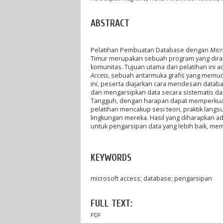
ABSTRACT
Pelatihan Pembuatan Database dengan
Micr
Timur merupakan sebuah program yang diran
komunitas. Tujuan utama dari pelatihan in
Access
, sebuah antarmuka grafis yang memu
ini, peserta diajarkan cara mendesain data
dan mengarsipkan data secara sistematis da
Tangguh, dengan harapan dapat memperkuat
pelatihan mencakup sesi teori, praktik lang
lingkungan mereka. Hasil yang diharapkan 
untuk pengarsipan data yang lebih baik, mem
KEYWORDS
microsoft access; database; pengarsipan
FULL TEXT:
PDF