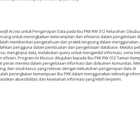
osoft Access
untuk Pengarsipan Data pada Ibu PKK RW 012 Kelurahan Cibubur
cang untuk meningkatkan keterampilan dan efisiensi dalam pengelolaan d
i adalah memberikan pengetahuan dan praktik langsung dalam menggunakan
dahkan pengguna dalam pembuatan dan pengelolaan database. Melalui pel
base, menginput data, melakukan query untuk mengambil informasi, serta m
n efisien. Program ini khusus ditujukan kepada Ibu PKK RW 012 Taman Kam
 peran mereka dalam pengelolaan informasi dan dokumen komunitas. Me
sung, dan studi kasus yang relevan dengan kebutuhan pengarsipan data di
adalah peningkatan kemampuan Ibu PKK dalam menggunakan teknologi infor
astikan aksesibilitas dan keamanan informasi yang lebih terjamin.