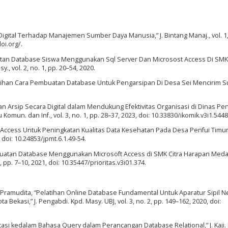
Digital Terhadap Manajemen Sumber Daya Manusia,” J. Bintang Manaj., vol. 1,
oi.org/.
mbuatan Database Siswa Menggunakan Sql Server Dan Microsost Access Di SMK
y., vol. 2, no. 1, pp. 20–54, 2020.
“Pelatihan Cara Pembuatan Database Untuk Pengarsipan Di Desa Sei Mencirim S
laan Arsip Secara Digital dalam Mendukung Efektivitas Organisasi di Dinas Pe
omun. dan Inf., vol. 3, no. 1, pp. 28–37, 2023, doi: 10.33830/ikomik.v3i1.5448
 Access Untuk Peningkatan Kualitas Data Kesehatan Pada Desa Penfui Timur,”
, doi: 10.24853/jpmt.6.1.49-54.
embuatan Database Menggunakan Microsoft Access di SMK Citra Harapan Meda
1, pp. 7–10, 2021, doi: 10.35447/prioritas.v3i01.374.
 R. Pramudita, “Pelatihan Online Database Fundamental Untuk Aparatur Sipil 
Bekasi,” J. Pengabdi. Kpd. Masy. UBJ, vol. 3, no. 2, pp. 149–162, 2020, doi:
tasi kedalam Bahasa Query dalam Perancangan Database Relational,” J. Kaji. Il