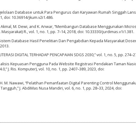
elolaan Database untuk Para Pengurus dan Karyawan Rumah Singgah Lansia
21, doi: 10.36914/jkum.v2i1.486.
, A. Akmal, M. Dewi, and K. Anwar, “Membangun Database Menggunakan Micros
Masyarakat) R., vol. 1, no. 1, pp. 7–14, 2018, doi: 10.33330/jurdimas.v1i1.381.
istem Database Hasil Penelitian Dan Pengabdian Kepada Masyarakat Dose
 2013.
ITERASI DIGITAL TERHADAP PENCAPAIAN SDGS 2030,” vol. 1, no. 5, pp. 274–27
, “Analisis Kepuasan Pengguna Pada Website Registrasi Pendakian Taman Nasi
. Ris. Komputer), vol. 10, no. 1, pp. 2407–389, 2023, doi:
nd H. M. Nawawi, “Pelatihan Pemanfaatan Digital Parenting Control Menggunak
ngguh,” J. AbdiMas Nusa Mandiri, vol. 6, no. 1, pp. 28–33, 2024, doi: