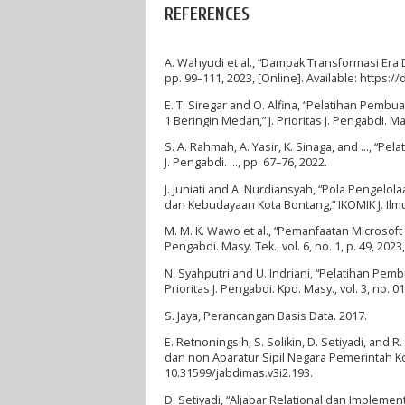
REFERENCES
A. Wahyudi et al., “Dampak Transformasi Era 
pp. 99–111, 2023, [Online]. Available: https://d
E. T. Siregar and O. Alfina, “Pelatihan Pe
1 Beringin Medan,” J. Prioritas J. Pengabdi. Mas
S. A. Rahmah, A. Yasir, K. Sinaga, and ..., 
J. Pengabdi. …, pp. 67–76, 2022.
J. Juniati and A. Nurdiansyah, “Pola Pengelo
dan Kebudayaan Kota Bontang,” IKOMIK J. Ilmu K
M. M. K. Wawo et al., “Pemanfaatan Microsoft
Pengabdi. Masy. Tek., vol. 6, no. 1, p. 49, 2023
N. Syahputri and U. Indriani, “Pelatihan P
Prioritas J. Pengabdi. Kpd. Masy., vol. 3, no. 0
S. Jaya, Perancangan Basis Data. 2017.
E. Retnoningsih, S. Solikin, D. Setiyadi, and
dan non Aparatur Sipil Negara Pemerintah Kota 
10.31599/jabdimas.v3i2.193.
D. Setiyadi, “Aljabar Relational dan Implemen