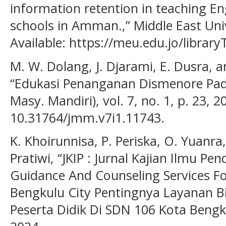
information retention in teaching En
schools in Amman.,” Middle East Univ
Available: https://meu.edu.jo/libra
M. W. Dolang, J. Djarami, E. Dusra, a
“Edukasi Penanganan Dismenore Pada
Masy. Mandiri), vol. 7, no. 1, p. 23, 2
10.31764/jmm.v7i1.11743.
K. Khoirunnisa, P. Periska, O. Yuanra
Pratiwi, “JKIP : Jurnal Kajian Ilmu P
Guidance And Counseling Services F
Bengkulu City Pentingnya Layanan B
Peserta Didik Di SDN 106 Kota Bengkul