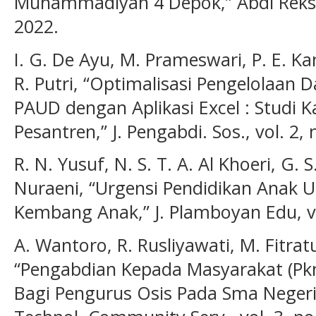
Muhammadiyah 4 Depok,” Abdi Reksa, 
2022.
I. G. De Ayu, M. Prameswari, P. E. Kani
R. Putri, “Optimalisasi Pengelolaa
PAUD dengan Aplikasi Excel : Studi
Pesantren,” J. Pengabdi. Sos., vol. 2,
R. N. Yusuf, N. S. T. A. Al Khoeri, G. 
Nuraeni, “Urgensi Pendidikan Anak 
Kembang Anak,” J. Plamboyan Edu, vol
A. Wantoro, R. Rusliyawati, M. Fitratu
“Pengabdian Kepada Masyarakat (Pkm
Bagi Pengurus Osis Pada Sma Negeri 1