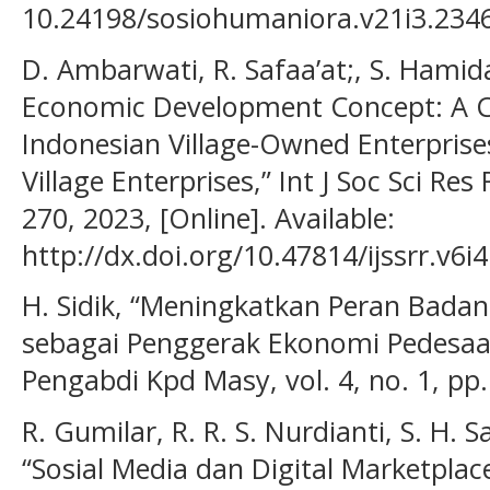
10.24198/sosiohumaniora.v21i3.234
D. Ambarwati, R. Safaa’at;, S. Hamidah
Economic Development Concept: A 
Indonesian Village-Owned Enterpris
Village Enterprises,” Int J Soc Sci Res 
270, 2023, [Online]. Available:
http://dx.doi.org/10.47814/ijssrr.v6i
H. Sidik, “Meningkatkan Peran Bada
sebagai Penggerak Ekonomi Pedesaan
Pengabdi Kpd Masy, vol. 4, no. 1, pp
R. Gumilar, R. R. S. Nurdianti, S. H. Sa
“Sosial Media dan Digital Marketpla