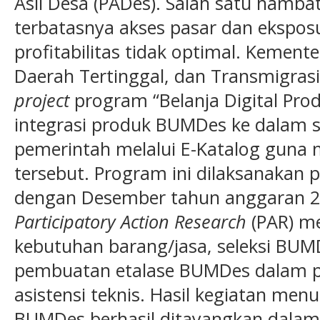
Asli Desa (PADes). Salah satu hamb
terbatasnya akses pasar dan ekspos
profitabilitas tidak optimal. Kemen
Daerah Tertinggal, dan Transmigra
project
program “Belanja Digital Pr
integrasi produk BUMDes ke dalam s
pemerintah melalui E-Katalog guna
tersebut. Program ini dilaksanakan
dengan Desember tahun anggaran 
Participatory Action Research
(PAR) me
kebutuhan barang/jasa, seleksi BUM
pembuatan etalase BUMDes dalam po
asistensi teknis. Hasil kegiatan me
BUMDes berhasil ditayangkan dalam