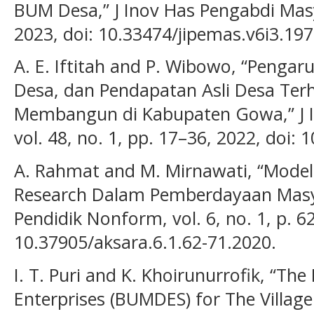
BUM Desa,” J Inov Has Pengabdi Masy,
2023, doi: 10.33474/jipemas.v6i3.197
A. E. Iftitah and P. Wibowo, “Penga
Desa, dan Pendapatan Asli Desa Ter
Membangun di Kabupaten Gowa,” J I
vol. 48, no. 1, pp. 17–36, 2022, doi:
A. Rahmat and M. Mirnawati, “Model 
Research Dalam Pemberdayaan Masya
Pendidik Nonform, vol. 6, no. 1, p. 62
10.37905/aksara.6.1.62-71.2020.
I. T. Puri and K. Khoirunurrofik, “Th
Enterprises (BUMDES) for The Villa