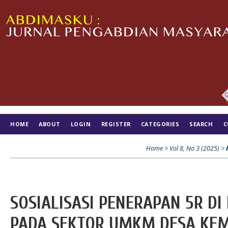
HOME
ABOUT
LOGIN
REGISTER
CATEGORIES
SEARCH
C
TIM EDITORIAL
Home
>
Vol 8, No 3 (2025)
>
SOSIALISASI PENERAPAN 5R DI
PADA SEKTOR UMKM DESA KEM