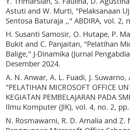
Y. Trimarsiah, S. Faulina, D. Agustina
Astuti and W. Murti, "Pelaksanaan 
Sentosa Baturaja ,," ABDIRA, vol. 2, n
H. Susanti Samosir, O. Hutape, P. Man
Bukit and C. Panjaitan, "Pelatihan M
Balige," J-Dinamika (Jurnal Pengabdia
Desember 2024.
A. N. Anwar, A. L. Fuadi, J. Suwarno, 
"PELATIHAN MICROSOFT OFFICE U
KEGIATAN PEMBELAJARAN PADA SMK 
Ilmu Komputer (JIK), vol. 4, no. 2, pp
N. Rosmawarni, R. D. Amalia and Z. N