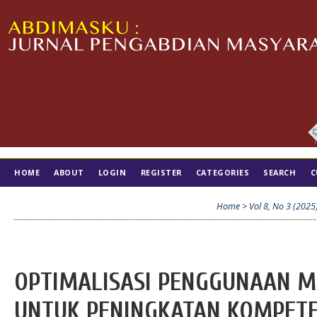
HOME
ABOUT
LOGIN
REGISTER
CATEGORIES
SEARCH
C
TIM EDITORIAL
Home
>
Vol 8, No 3 (2025
OPTIMALISASI PENGGUNAAN M
UNTUK PENINGKATAN KOMPETE