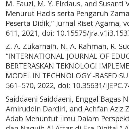
M. Fauzi, M. Y. Firdaus, and Susanti
Menurut Hadis serta Pengaruh Zama
Peserta Didik,” Jurnal Riset Agama, v
611, 2021, doi: 10.15575/jra.v1i3.153
Z. A. Zukarnain, N. A. Rahman, R. Su
“INTERNATIONAL JOURNAL OF EDU
BERTERASKAN TEKNOLOGI IMPLEMENT
MODEL IN TECHNOLOGY -BASED SUBJEC
561–570, 2022, doi: 10.35631/IJEPC.
Saiddaeni Saiddaeni, Enggal Bagas
Amiruddin Dardiri, and Achfan Aziz Zu
Adab Menuntut Ilmu Dalam Perspekti
dan Naquib Al-Attas di Era Digital,” A