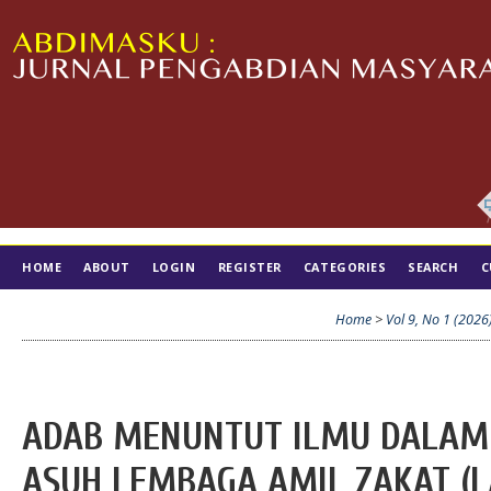
HOME
ABOUT
LOGIN
REGISTER
CATEGORIES
SEARCH
C
TIM EDITORIAL
Home
>
Vol 9, No 1 (2026
ADAB MENUNTUT ILMU DALAM 
ASUH LEMBAGA AMIL ZAKAT (LA