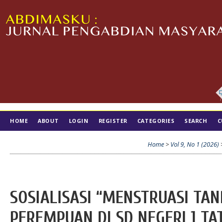
HOME
ABOUT
LOGIN
REGISTER
CATEGORIES
SEARCH
C
TIM EDITORIAL
Home
>
Vol 9, No 1 (2026)
SOSIALISASI “MENSTRUASI TA
PEREMPUAN DI SD NEGERI 1 TA