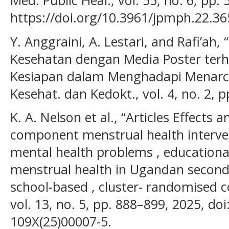
Med. Public Heal., vol. 55, no. 6, pp.
https://doi.org/10.3961/jpmph.22.36
Y. Anggraini, A. Lestari, and Rafi’ah
Kesehatan dengan Media Poster ter
Kesiapan dalam Menghadapi Menarche
Kesehat. dan Kedokt., vol. 4, no. 2, 
K. A. Nelson et al., “Articles Effects 
component menstrual health interve
mental health problems , educationa
menstrual health in Ugandan seconda
school-based , cluster- randomised co
vol. 13, no. 5, pp. 888–899, 2025, do
109X(25)00007-5.