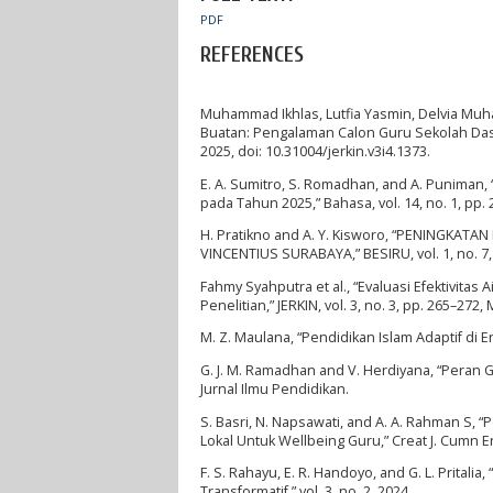
PDF
REFERENCES
Muhammad Ikhlas, Lutfia Yasmin, Delvia Mu
Buatan: Pengalaman Calon Guru Sekolah Dasar d
2025, doi: 10.31004/jerkin.v3i4.1373.
E. A. Sumitro, S. Romadhan, and A. Punima
pada Tahun 2025,” Bahasa, vol. 14, no. 1, pp. 
H. Pratikno and A. Y. Kisworo, “PENINGKA
VINCENTIUS SURABAYA,” BESIRU, vol. 1, no. 7, 
Fahmy Syahputra et al., “Evaluasi Efektivit
Penelitian,” JERKIN, vol. 3, no. 3, pp. 265–272,
M. Z. Maulana, “Pendidikan Islam Adaptif di Era
G. J. M. Ramadhan and V. Herdiyana, “Peran G
Jurnal Ilmu Pendidikan.
S. Basri, N. Napsawati, and A. A. Rahman S,
Lokal Untuk Wellbeing Guru,” Creat J. Cumn Eng
F. S. Rahayu, E. R. Handoyo, and G. L. Pritali
Transformatif,” vol. 3, no. 2, 2024.