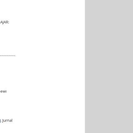
AJAR:
Dewi
g
. Jurnal