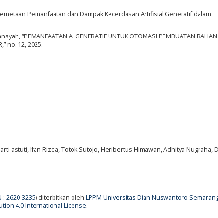
to, “Pemetaan Pemanfaatan dan Dampak Kecerdasan Artifisial Generatif dalam
 Suriansyah, “PEMANFAATAN AI GENERATIF UNTUK OTOMASI PEMBUATAN BAHAN 
 no. 12, 2025.
parti astuti, Ifan Rizqa, Totok Sutojo, Heribertus Himawan, Adhitya Nugraha, 
N : 2620-3235
) diterbitkan oleh
LPPM Universitas Dian Nuswantoro Semaran
tion 4.0 International License
.