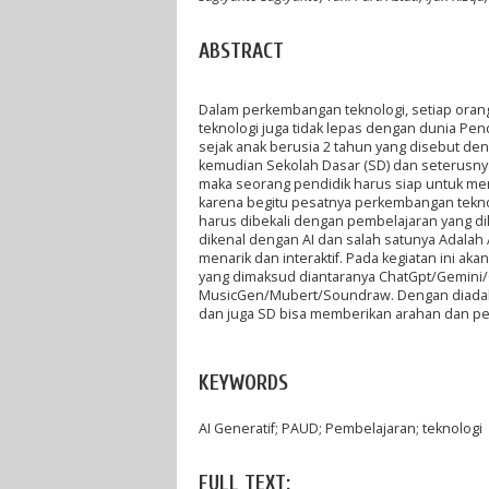
ABSTRACT
Dalam perkembangan teknologi, setiap orang
teknologi juga tidak lepas dengan dunia Pend
sejak anak berusia 2 tahun yang disebut de
kemudian Sekolah Dasar (SD) dan seterusny
maka seorang pendidik harus siap untuk me
karena begitu pesatnya perkembangan teknol
harus dibekali dengan pembelajaran yang dik
dikenal dengan AI dan salah satunya Adalah 
menarik dan interaktif. Pada kegiatan ini a
yang dimaksud diantaranya ChatGpt/Gemini/Co
MusicGen/Mubert/Soundraw. Dengan diadakan
dan juga SD bisa memberikan arahan dan pen
KEYWORDS
AI Generatif; PAUD; Pembelajaran; teknologi
FULL TEXT: