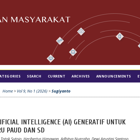
ATEGORIES
SEARCH
CURRENT
ARCHIVES
ANNOUNCEMENTS
E
Home
>
Vol 9, No 1 (2026)
>
Sugiyanto
FICIAL INTELLIGENCE (AI) GENERATIF UNTUK
U PAUD DAN SD
qa, Totok Sutojo, Heribertus Himawan, Adhitya Nugraha, Dewi Agustini Santoso