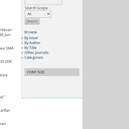
Search Scope
erdasan
Browse
9, Jun.
By Issue
By Author
By Title
iswa SMA
Other Journals
Categories
 DI SDK
FONT SIZE
esia:
l,”
arifan
aran