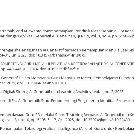
harramah, and Kuswanto, “Mempersiapkan Pendidik Masa Depan di Era Kec
engan Aplikasi Generatif AI: Penelitian,” JERKIN, vol. 3, no. 4, pp. 5190–519
n, “Pengaruh Penggunaan AI Generatif terhadap Kemampuan Menulis Esai S
24–31, Jun. 2025, doi: 10.31571/bahasa.v14i1.9075.
TAN KOMPETENSI GURU MELALUI PELATIHAN KECERDASAN ARTIFISIAL GENERATIF
pp. 440–445, Jul. 2024, doi: 10.62335/fhfwvf18.
as Ai Generatif Dalam Membantu Guru Menyusun Materi Pembelajaran Di Indon
 Mar. 2025, doi: 10.31004/jerkin.v3i3.381.
 Digital: Sinergi AI Generatif dan Learning Analytics,” vol. 1, no. 2, 2025.
uru di Era AI Generatif: Studi Fenomenologi Pergeseran Identitas Profesiona
 “Pemberdayaan Guru SD melalui Smart Teaching Berbasis AI Generatif dan Ke
a, vol. 8, no. 10, pp. 5105–5117, Oct. 2025, doi: 10.33024/jkpm.v8i10.22439.
a, “Pemanfaatan Teknologi Artificial Intelligence (AI) oleh Guru untuk Pembelaj