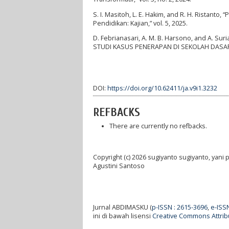
S. I. Masitoh, L. E. Hakim, and R. H. Ristan
Pendidikan: Kajian,” vol. 5, 2025.
D. Febrianasari, A. M. B. Harsono, and A.
STUDI KASUS PENERAPAN DI SEKOLAH DASAR,”
DOI:
https://doi.org/10.62411/ja.v9i1.3232
REFBACKS
There are currently no refbacks.
Copyright (c) 2026 sugiyanto sugiyanto, yani 
Agustini Santoso
Jurnal ABDIMASKU (
p-ISSN : 2615-3696
,
e-ISS
ini di bawah lisensi
Creative Commons Attribu