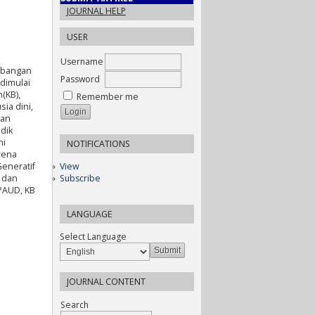
JOURNAL HELP
USER
Username
embangan
Password
 dimulai
(KB),
Remember me
ia dini,
kan
dik
ni
NOTIFICATIONS
rena
Generatif
View
y dan
Subscribe
PAUD, KB
LANGUAGE
Select Language
JOURNAL CONTENT
Search