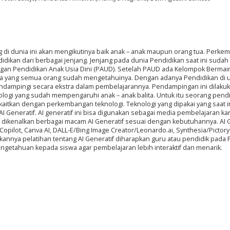
 di dunia ini akan mengikutinya baik anak – anak maupun orang tua. Perk
idikan dari berbagai jenjang. Jenjang pada dunia Pendidikan saat ini sudah
ngan Pendidikan Anak Usia Dini (PAUD). Setelah PAUD ada Kelompok Bermain
a yang semua orang sudah mengetahuinya. Dengan adanya Pendidikan di us
ndampingi secara ekstra dalam pembelajarannya. Pendampingan ini dilaku
ogi yang sudah mempengaruhi anak – anak balita. Untuk itu seorang pendi
aitkan dengan perkembangan teknologi. Teknologi yang dipakai yang saat i
AI Generatif. AI generatif ini bisa digunakan sebagai media pembelajaran ka
kan dikenalkan berbagai macam AI Generatif sesuai dengan kebutuhannya. AI 
pilot, Canva AI, DALL-E/Bing Image Creator/Leonardo.ai, Synthesia/Pictor
nya pelatihan tentang AI Generatif diharapkan guru atau pendidik pada 
getahuan kepada siswa agar pembelajaran lebih interaktif dan menarik.