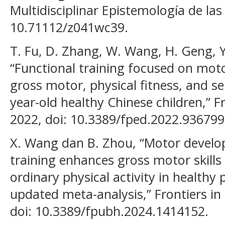
Multidisciplinar Epistemología de las 
10.71112/z041wc39.
T. Fu, D. Zhang, W. Wang, H. Geng, Y.
“Functional training focused on mo
gross motor, physical fitness, and se
year-old healthy Chinese children,” Fro
2022, doi: 10.3389/fped.2022.936799
X. Wang dan B. Zhou, “Motor develo
training enhances gross motor skills
ordinary physical activity in healthy 
updated meta-analysis,” Frontiers in 
doi: 10.3389/fpubh.2024.1414152.