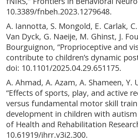
fNIRS,” Frontiers in Behavioral Neuros
10.3389/fnbeh.2023.1279648.
A. Iannotta, S. Mongold, E. Carlak, C
Van Dyck, G. Naeije, M. Ghinst, J. Fo
Bourguignon, “Proprioceptive and vi
contribute to children’s dynamic post
doi: 10.1101/2025.04.29.651175.
A. Ahmad, A. Azam, A. Shameen, Y. Uzl
“Effects of sports, play, and active r
versus fundamental motor skill traini
development in children with autism
of Health and Rehabilitation Research,
10.61919/jhrr.v3i2.300.