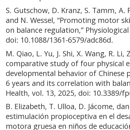
S. Gutschow, D. Kranz, S. Tamm, A. P
and N. Wessel, “Promoting motor skil
on balance regulation,” Physiologica
doi: 10.1088/1361-6579/adc86d.
M. Qiao, L. Yu, J. Shi, X. Wang, R. Li,
comparative study of four physical e
developmental behavior of Chinese p
6 years and its correlation with balanc
Health, vol. 13, 2025, doi: 10.3389/
B. Elizabeth, T. Ulloa, D. Jácome, dan 
estimulación propioceptiva en el desa
motora gruesa en niños de educación 