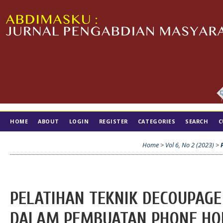
HOME
ABOUT
LOGIN
REGISTER
CATEGORIES
SEARCH
C
TIM EDITORIAL
Home
>
Vol 6, No 2 (2023)
>
PELATIHAN TEKNIK DECOUPAGE
DALAM PEMBUATAN PHONE HO