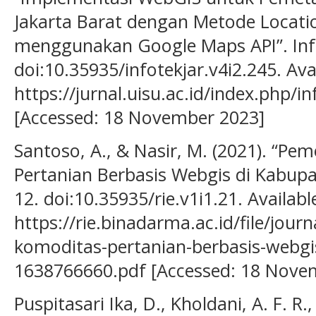
Jakarta Barat dengan Metode Locati
menggunakan Google Maps API”. Infot
doi:10.35935/infotekjar.v4i2.245. Ava
https://jurnal.uisu.ac.id/index.php/in
[Accessed: 18 November 2023]
Santoso, A., & Nasir, M. (2021). “P
Pertanian Berbasis Webgis di Kabupat
12. doi:10.35935/rie.v1i1.21. Availabl
https://rie.binadarma.ac.id/file/jou
komoditas-pertanian-berbasis-webgi
1638766660.pdf [Accessed: 18 Nove
Puspitasari Ika, D., Kholdani, A. F. R