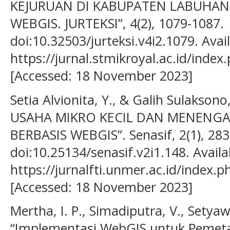
KEJURUAN DI KABUPATEN LABUH
WEBGIS. JURTEKSI”, 4(2), 1079-1087.
doi:10.32503/jurteksi.v4i2.1079. Avail
https://jurnal.stmikroyal.ac.id/index
[Accessed: 18 November 2023]
Setia Alvionita, Y., & Galih Sulakson
USAHA MIKRO KECIL DAN MENENGA
BERBASIS WEBGIS”. Senasif, 2(1), 283
doi:10.25134/senasif.v2i1.148. Availa
https://jurnalfti.unmer.ac.id/index.p
[Accessed: 18 November 2023]
Mertha, I. P., Simadiputra, V., Setyawa
“Implementasi WebGIS untuk Pemeta