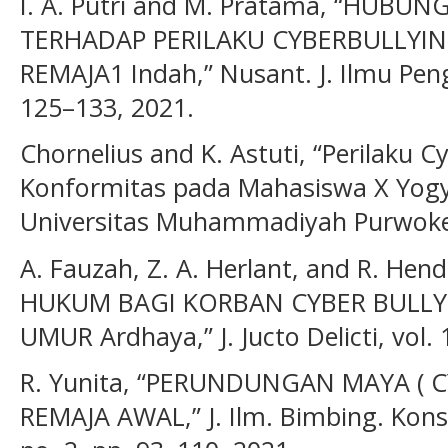
I. A. Putri and M. Pratama, “HUBU
TERHADAP PERILAKU CYBERBULLYIN
REMAJA1 Indah,” Nusant. J. Ilmu Penge
125–133, 2021.
Chornelius and K. Astuti, “Perilaku Cy
Konformitas pada Mahasiswa X Yogy
Universitas Muhammadiyah Purwoker
A. Fauzah, Z. A. Herlant, and R. H
HUKUM BAGI KORBAN CYBER BULLY
UMUR Ardhaya,” J. Jucto Delicti, vol. 
R. Yunita, “PERUNDUNGAN MAYA ( 
REMAJA AWAL,” J. Ilm. Bimbing. Konsel