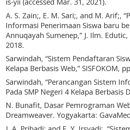
is-yii (accessed Mar. 31, 2021).
A. S. Zain;, E. M. Sari;, and M. Arif
Informasi Penerimaan Siswa baru be
Annuqayah Sumenep,” J. Ilm. Edutic, v
2018.
Sarwindah, “Sistem Pendaftaran Sis
Kelapa Berbasis Web,” SISFOKOM, pp
Sarwindah, “Perancangan Sistem Info
Pada SMP Negeri 4 Kelapa Berbasis D
N. Bunafit, Dasar Pemrograman We
Dreamweaver. Yogyakarta: GavaMedi
J. A. Pribadi; and F. Y. Irsyadi;, “Si