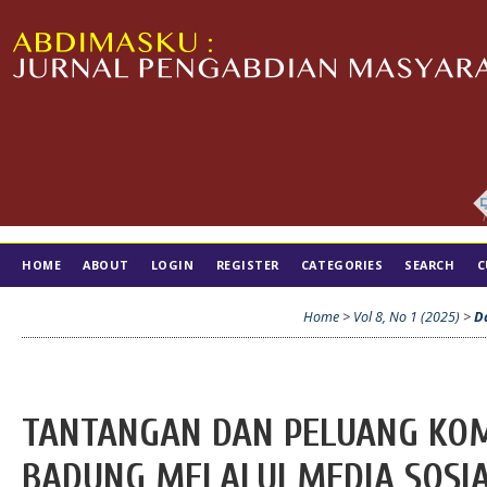
HOME
ABOUT
LOGIN
REGISTER
CATEGORIES
SEARCH
C
TIM EDITORIAL
Home
>
Vol 8, No 1 (2025)
>
D
TANTANGAN DAN PELUANG KOM
BADUNG MELALUI MEDIA SOSIA