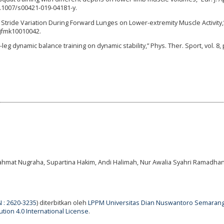
10.1007/s00421-019-04181-y.
nd Stride Variation During Forward Lunges on Lower-extremity Muscle Activity,” 
0/jfmk10010042.
-leg dynamic balance training on dynamic stability,” Phys. Ther. Sport, vol. 8,
Rahmat Nugraha, Supartina Hakim, Andi Halimah, Nur Awalia Syahri Ramadhan
N : 2620-3235
) diterbitkan oleh
LPPM Universitas Dian Nuswantoro Semaran
tion 4.0 International License
.