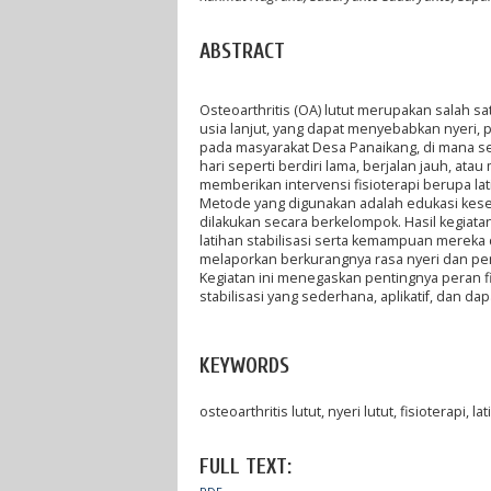
ABSTRACT
Osteoarthritis (OA) lutut merupakan salah 
usia lanjut, yang dapat menyebabkan nyeri, p
pada masyarakat Desa Panaikang, di mana sek
hari seperti berdiri lama, berjalan jauh, at
memberikan intervensi fisioterapi berupa lat
Metode yang digunakan adalah edukasi keseha
dilakukan secara berkelompok. Hasil kegi
latihan stabilisasi serta kemampuan mereka 
melaporkan berkurangnya rasa nyeri dan penin
Kegiatan ini menegaskan pentingnya peran f
stabilisasi yang sederhana, aplikatif, dan da
KEYWORDS
osteoarthritis lutut, nyeri lutut, fisioterapi,
FULL TEXT: