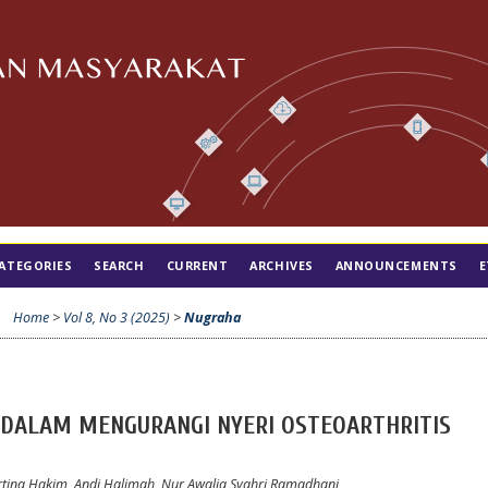
ATEGORIES
SEARCH
CURRENT
ARCHIVES
ANNOUNCEMENTS
E
Home
>
Vol 8, No 3 (2025)
>
Nugraha
I DALAM MENGURANGI NYERI OSTEOARTHRITIS
tina Hakim, Andi Halimah, Nur Awalia Syahri Ramadhani