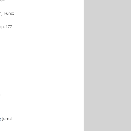
J. Funct.
 pp. 177–
i
g
. Jurnal