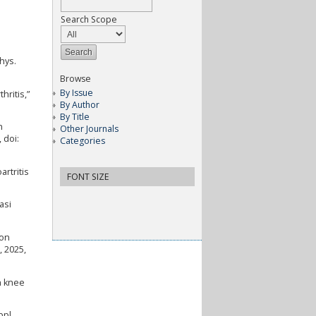
Search Scope
hys.
Browse
By Issue
hritis,”
By Author
By Title
n
Other Journals
 doi:
Categories
rtritis
FONT SIZE
asi
 on
, 2025,
th knee
ppl.