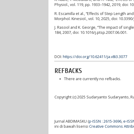
Physiol., vol. 119, pp. 1933–1942, 2019, doi: 
R. Escamilla et al., “Effects of Step Length a
Morphol. Kinesiol., vol. 10, 2025, doi: 10.339
J. Rasool and K. George, “The impact of single
184, 2007, doi: 10.1016/j.ptsp.2007.06.001.
DOI:
https://doi.org/10.62411/ja.v8i3.3077
REFBACKS
There are currently no refbacks.
Copyright (c) 2025 Sudaryanto Sudaryanto, 
Jurnal ABDIMASKU (
p-ISSN : 2615-3696
,
e-ISS
ini di bawah lisensi
Creative Commons Attribu