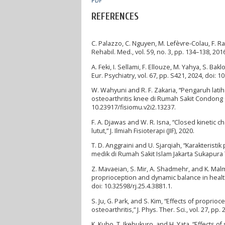
PDF
REFERENCES
C. Palazzo, C. Nguyen, M. Lefèvre-Colau, F. R
Rehabil. Med., vol. 59, no. 3, pp. 134–138, 201
A. Feki, I. Sellami, F. Ellouze, M. Yahya, S. Ba
Eur. Psychiatry, vol. 67, pp. S421, 2024, doi: 
W. Wahyuni and R. F. Zakaria, “Pengaruh l
osteoarthritis knee di Rumah Sakit Condong Ca
10.23917/fisiomu.v2i2.13237.
F. A. Djawas and W. R. Isna, “Closed kinetic
lutut,” J. Ilmiah Fisioterapi (JIF), 2020.
T. D. Anggraini and U. Sjarqiah, “Karakterist
medik di Rumah Sakit Islam Jakarta Sukapura T
Z. Mavaeian, S. Mir, A. Shadmehr, and K. Malm
proprioception and dynamic balance in health
doi: 10.32598/rj.25.4.3881.1.
S. Ju, G. Park, and S. Kim, “Effects of propri
osteoarthritis,” J. Phys. Ther. Sci., vol. 27, p
K. Kubo, T. Ikebukuro, and H. Yata, “Effects o