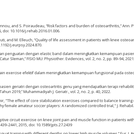
annou, and S. Poiraudeau, “Risk factors and burden of osteoarthritis,” Ann. P
6, doi: 10.1016/j.rehab.2016.01.006.
klouti, and M. Elleuch, “Quality of life assessment in patients with knee osteoart
10.1192/j.eurpsy.2024.870.
atihan penguatan dengan elastic band dalam meningkatkan kemampuan pasie
tur Sleman,” FISIO MU: Physiother. Evidences, vol. 2, no. 2, pp. 89–94, 2021,
 chain exercise efektif dalam meningkatkan kemampuan fungsional pada osteoa
ik pasien geriatri dengan osteoartritis genu yang mendapatkan terapi rehabilit
ahun 2019,” Muhammadiyah J. Geriatr., vol. 2, no. 2, p. 40, 2022.
ir, "The effect of core stabilization exercises compared to balance training
y female amateur soccer players: A randomized controlled trial," J. Rehabil.
oceptive circuit exercise on knee joint pain and muscle function in patients wi
p. 2439–2441, 2015, doi: 10.1589/jpts.27.2439
f squat training with different depths on lower limb muscle volumes,” Eur. J. A