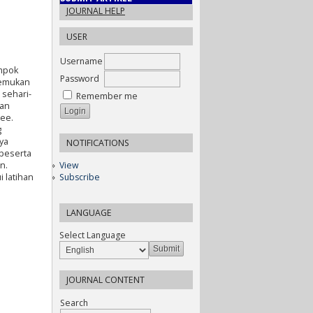
JOURNAL HELP
USER
Username
ompok
Password
itemukan
 sehari-
Remember me
uan
nee.
g
ya
NOTIFICATIONS
 peserta
n.
View
 latihan
Subscribe
LANGUAGE
Select Language
JOURNAL CONTENT
Search