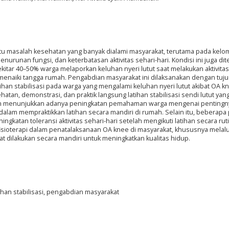
satu masalah kesehatan yang banyak dialami masyarakat, terutama pada kel
enurunan fungsi, dan keterbatasan aktivitas sehari-hari. Kondisi ini juga d
itar 40–50% warga melaporkan keluhan nyeri lutut saat melakukan aktivitas
au menaiki tangga rumah. Pengabdian masyarakat ini dilaksanakan dengan tuj
ihan stabilisasi pada warga yang mengalami keluhan nyeri lutut akibat OA k
tan, demonstrasi, dan praktik langsung latihan stabilisasi sendi lutut yan
atan menunjukkan adanya peningkatan pemahaman warga mengenai pentingn
dalam mempraktikkan latihan secara mandiri di rumah. Selain itu, beberapa
gkatan toleransi aktivitas sehari-hari setelah mengikuti latihan secara ruti
isioterapi dalam penatalaksanaan OA knee di masyarakat, khususnya melalui
pat dilakukan secara mandiri untuk meningkatkan kualitas hidup.
 latihan stabilisasi, pengabdian masyarakat