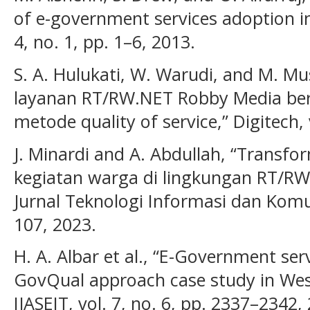
of e-government services adoption in 
4, no. 1, pp. 1–6, 2013.
S. A. Hulukati, W. Warudi, and M. Mus
layanan RT/RW.NET Robby Media be
metode quality of service,” Digitech, 
J. Minardi and A. Abdullah, “Transfo
kegiatan warga di lingkungan RT/RW
Jurnal Teknologi Informasi dan Komuni
107, 2023.
H. A. Albar et al., “E-Government ser
GovQual approach case study in Wes
IJASEIT, vol. 7, no. 6, pp. 2337–2342,