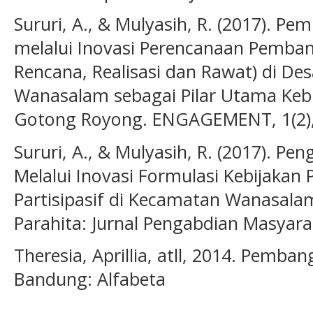
Sururi, A., & Mulyasih, R. (2017). 
melalui Inovasi Perencanaan Pemba
Rencana, Realisasi dan Rawat) di D
Wanasalam sebagai Pilar Utama Kebij
Gotong Royong. ENGAGEMENT, 1(2),
Sururi, A., & Mulyasih, R. (2017). P
Melalui Inovasi Formulasi Kebijak
Partisipasif di Kecamatan Wanasal
Parahita: Jurnal Pengabdian Masyarak
Theresia, Aprillia, atll, 2014. Pemb
Bandung: Alfabeta