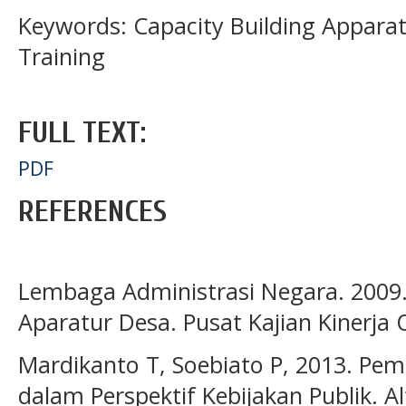
Keywords: Capacity Building Apparat
Training
FULL TEXT:
PDF
REFERENCES
Lembaga Administrasi Negara. 2009.
Aparatur Desa. Pusat Kajian Kinerja
Mardikanto T, Soebiato P, 2013. P
dalam Perspektif Kebijakan Publik. A