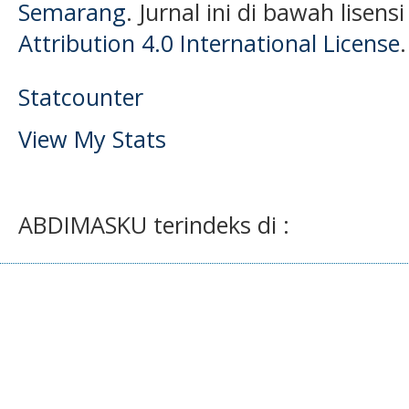
Semarang
. Jurnal ini di bawah lisens
Attribution 4.0 International License
.
Statcounter
View My Stats
ABDIMASKU terindeks di :