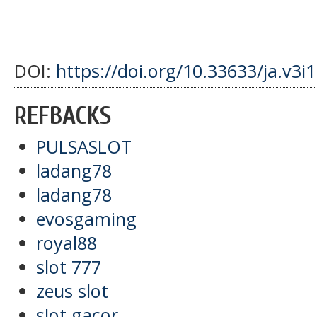
DOI:
https://doi.org/10.33633/ja.v3i1
REFBACKS
PULSASLOT
ladang78
ladang78
evosgaming
royal88
slot 777
zeus slot
slot gacor