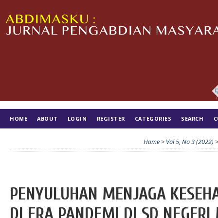
HOME
ABOUT
LOGIN
REGISTER
CATEGORIES
SEARCH
C
TIM EDITORIAL
Home
>
Vol 5, No 3 (2022)
PENYULUHAN MENJAGA KESEHA
DI ERA PANDEMI DI SD NEGERI