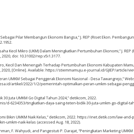
KM Sebagai Pilar Membangun Ekonomi Bangsa,” J. REP (Riset Ekon. Pembanguna
i2.1952.
 Usaha Kecil Mikro (UKM) Dalam Meningkatkan Pertumbuhan Ekonomi,” J. REP (
, 2020, doi: 10.31002/rep.v5i1.3177.
kro, Kecil Dan Menengah Terhadap Pertumbuhan Ekonomi Kabupaten Mamuju
2, 2020, [Online]. Available: https://stiemmamuju.e-journal.id/GJIEP/article/vi
 Peran UMKM Sebagai Penggerak Ekonomi Nasional - Desa Tawangrejo,” Webs
desa.id/artikel/2022/1/2/pemerintah-optimalkan-peran-umkm-sebagai-pengg
idik 30 Juta UMKM Go Digital Tahun 2024,” detikcom, 2022.
snis/d-6234353/tingkatkan-daya-saing-teten-bidik-30-juta-umkm-go-digital-t
onomi Bikin UMKM Naik Kelas,” detikcom, 2022. https://inet.detik.com/law-and-p
kin-umkm-naik-kelas (accessed Aug. 18, 2022).
M. Rohman, F. Wahyudi, and ‪Pangestuti P. Darajat, “Peningkatan Marketing UMK