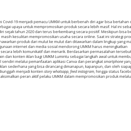
mi Covid-19 menjadi pemacu UMKM untuk berbenah diri agar bisa bertahan 
bagai upaya untuk mempromosikan produk secara lebih masif. Hal ini seb
iri sejak tahun 2020 dan terus berkembang secara positif. Meskipun bisa b
masih kesulitan mempromosikan usaha secara online. Saat ini strategi pr
nawarkan produk dari mulut ke mulut dan ditawarkan dalam lingkup yang m
enggunaan internet dan media sosial mendorong UMKM harus meningkatkan
ecara lebih komunikatif dan menarik. Berdasarkan permasalahan tersebu
ain dan konten iklan bagi UMKM Lumintu sebagai langkah awal untuk membu
l sendiri melalui pemanfaatan aplikasi Canva dan perangkat
smartphone
yan
dia iklan sederhana yang bisa dirancang dimanapun, kapanpun, dan oleh siap
 diunggah menjadi konten
story whatsapp, feed instagram,
hingga status faceb
memaksimalkan peran aktif pelaku UMKM dalam mempromosikan produk melalui