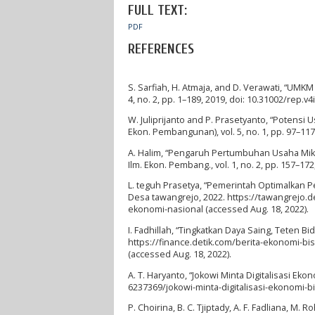
FULL TEXT:
PDF
REFERENCES
S. Sarfiah, H. Atmaja, and D. Verawati, “UM
4, no. 2, pp. 1–189, 2019, doi: 10.31002/rep.v4
W. Juliprijanto and P. Prasetyanto, “Potensi
Ekon. Pembangunan), vol. 5, no. 1, pp. 97–117
A. Halim, “Pengaruh Pertumbuhan Usaha Mi
Ilm. Ekon. Pembang., vol. 1, no. 2, pp. 157–17
L. teguh Prasetya, “Pemerintah Optimalkan
Desa tawangrejo, 2022. https://tawangrejo.
ekonomi-nasional (accessed Aug. 18, 2022).
I. Fadhillah, “Tingkatkan Daya Saing, Teten B
https://finance.detik.com/berita-ekonomi-bi
(accessed Aug. 18, 2022).
A. T. Haryanto, “Jokowi Minta Digitalisasi Ek
6237369/jokowi-minta-digitalisasi-ekonomi-bi
P. Choirina, B. C. Tjiptady, A. F. Fadliana, 