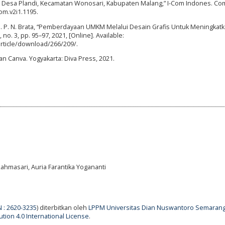
a Desa Plandi, Kecamatan Wonosari, Kabupaten Malang,” I-Com Indones. C
m.v2i1.1195.‬‬‬
 D. P. N. Brata, “Pemberdayaan UMKM Melalui Desain Grafis Untuk Meningkat
 no. 3, pp. 95–97, 2021, [Online]. Available:
article/download/266/209/.
an Canva. Yogyakarta: Diva Press, 2021.
 Rahmasari, Auria Farantika Yogananti
N : 2620-3235
) diterbitkan oleh
LPPM Universitas Dian Nuswantoro Semaran
tion 4.0 International License
.