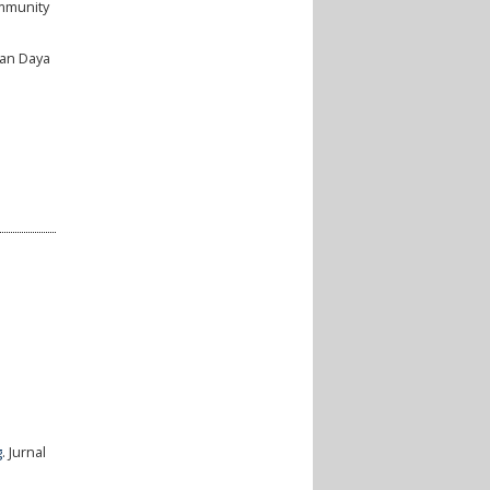
ommunity
kan Daya
g
. Jurnal