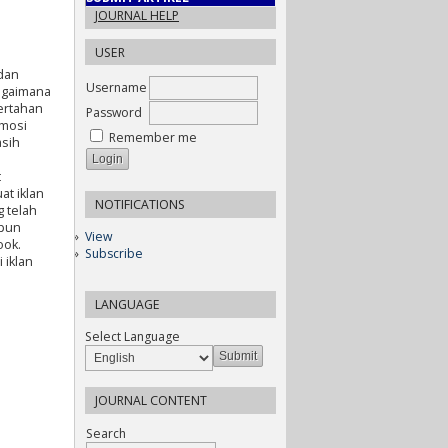
JOURNAL HELP
USER
dan
Username
agaimana
ertahan
Password
omosi
Remember me
asih
t
at iklan
NOTIFICATIONS
g telah
apun
View
ook.
Subscribe
 iklan
LANGUAGE
Select Language
JOURNAL CONTENT
Search