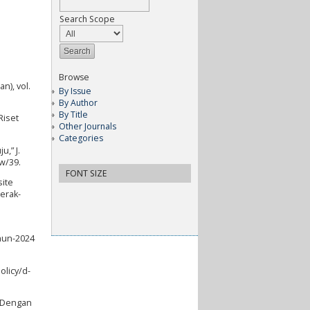
Search Scope
Browse
n), vol.
By Issue
By Author
By Title
Riset
Other Journals
Categories
,” J.
ew/39.
FONT SIZE
ite
erak-
ahun-2024
olicy/d-
M Dengan