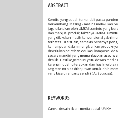
ABSTRACT
Kondisi yang sudah terkendali pasca pande
berkembang. Masing – masing melakukan ber
juga dilakukan oleh UMKM Lumintu yang berd
dan menjual produk, faktanya UMKM Lumintu 
yang dilakukan masih konvensional yakni me
terbatas. Di sisi lain, semakin pesatnya p
kemampuan dalam mengiklankan produknya s
diperlukan pelatihan edukasi komposisi des
secara mandiri yang memanfaatkan aset hasi
dimiliki. Hasil kegiatan ini yaitu desain me
karena mudah diterapkan dan hasilnya bisa
Kegiatan ini bisa dilanjutkan untuk lebih 
yang bisa dirancang sendiri (
doi t yourself
).
KEYWORDS
Canva; desain; iklan; media sosial; UMKM