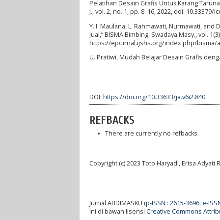
Pelatihan Desain Grafis Untuk Karang Tarun
J., vol. 2, no. 1, pp. 8–16, 2022, doi: 10.33379/ico
Y. I. Maulana, L. Rahmawati, Nurmawati, and
Jual,” BISMA Bimbing. Swadaya Masy., vol. 1(3),
https://ejournal.ijshs.org/index.php/bisma/
U. Pratiwi, Mudah Belajar Desain Grafis deng
DOI:
https://doi.org/10.33633/ja.v6i2.840
REFBACKS
There are currently no refbacks.
Copyright (c) 2023 Toto Haryadi, Erisa Adyati
Jurnal ABDIMASKU (
p-ISSN : 2615-3696
,
e-ISS
ini di bawah lisensi
Creative Commons Attribu