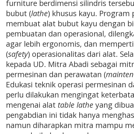
furniture berdimensi silindris ters
bubut (
lathe
) khusus kayu. Program p
membuat alat bubut kayu dengan bi
pembuatan dan operasional, dilengk
agar lebih ergonomis, dan memper
(
safety
) operasionalitas dari alat. Sel
kepada UD. Mitra Abadi sebagai mitra
permesinan dan perawatan (
mainten
Edukasi teknik operasi permesinan 
perlu dilakukan mengingat keterbat
mengenai alat
table lathe
yang dibua
pengabdian ini tidak hanya menghasi
namun diharapkan mitra mampu men