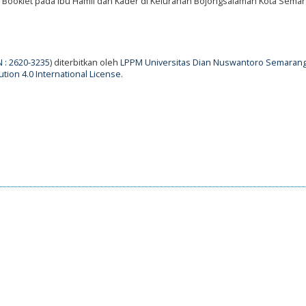
Booklet pada Ibu Hamil dan Kader di Kelurahan Bojongsalaman Kota Sema
N : 2620-3235
) diterbitkan oleh
LPPM Universitas Dian Nuswantoro Semaran
tion 4.0 International License
.