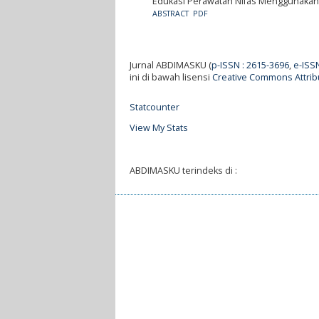
Edukasi Perawatan Nifas Menggunakan 
ABSTRACT
PDF
Jurnal ABDIMASKU (
p-ISSN : 2615-3696
,
e-ISS
ini di bawah lisensi
Creative Commons Attribu
Statcounter
View My Stats
ABDIMASKU terindeks di :