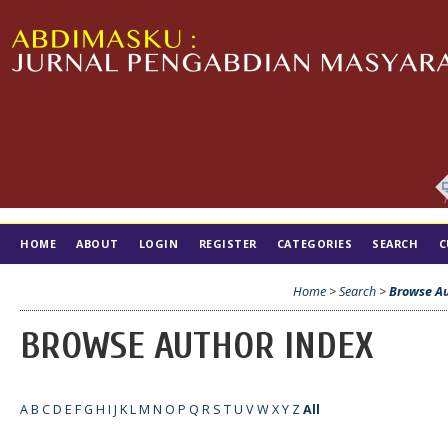
HOME
ABOUT
LOGIN
REGISTER
CATEGORIES
SEARCH
C
TIM EDITORIAL
Home
>
Search
>
Browse Au
BROWSE AUTHOR INDEX
A
B
C
D
E
F
G
H
I
J
K
L
M
N
O
P
Q
R
S
T
U
V
W
X
Y
Z
All