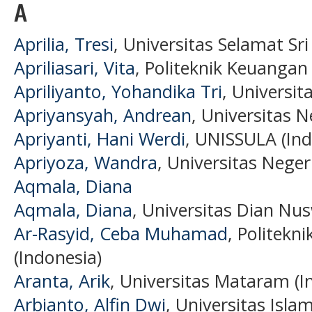
A
Aprilia, Tresi
, Universitas Selamat Sri
Apriliasari, Vita
, Politeknik Keuanga
Apriliyanto, Yohandika Tri
, Universit
Apriyansyah, Andrean
, Universitas 
Apriyanti, Hani Werdi
, UNISSULA (Ind
Apriyoza, Wandra
, Universitas Neger
Aqmala, Diana
Aqmala, Diana
, Universitas Dian Nu
Ar-Rasyid, Ceba Muhamad
, Politekn
(Indonesia)
Aranta, Arik
, Universitas Mataram (I
Arbianto, Alfin Dwi
, Universitas Isl