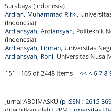
Surabaya (Indonesia)
Ardian, Muhammad Rifki
, Universit
(Indonesia)
Ardiansyah, Ardiansyah
, Politeknik
(Indonesia)
Ardiansyah, Firman
, Universitas Neg
Ardiansyah, Roni
, Universitas Nusa M
151 - 165 of 2448 Items
<<
<
6
7
8
Jurnal ABDIMASKU (
p-ISSN : 2615-36
diterbitkan oleh
LPPM Universitas D