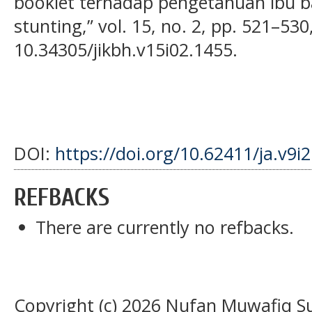
booklet terhadap pengetahuan ibu 
stunting,” vol. 15, no. 2, pp. 521–530
10.34305/jikbh.v15i02.1455.
DOI:
https://doi.org/10.62411/ja.v9i
REFBACKS
There are currently no refbacks.
Copyright (c) 2026 Nufan Muwafiq S