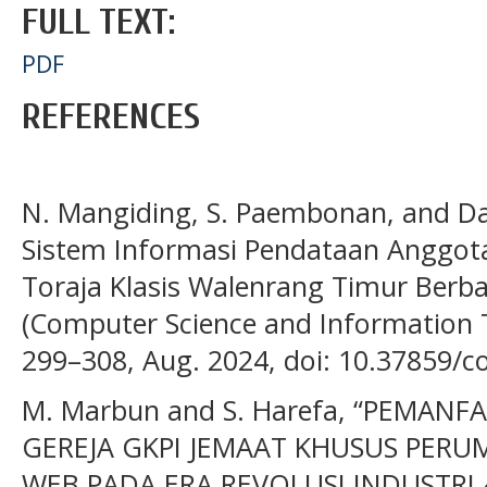
FULL TEXT:
PDF
REFERENCES
N. Mangiding, S. Paembonan, and Da
Sistem Informasi Pendataan Anggot
Toraja Klasis Walenrang Timur Berba
(Computer Science and Information Te
299–308, Aug. 2024, doi: 10.37859/co
M. Marbun and S. Harefa, “PEMAN
GEREJA GKPI JEMAAT KHUSUS PERU
WEB PADA ERA REVOLUSI INDUSTRI 4.0