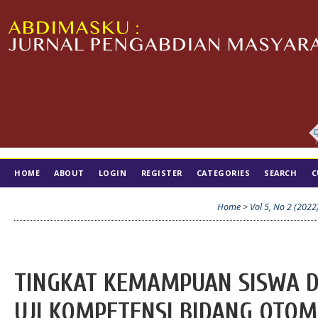
HOME
ABOUT
LOGIN
REGISTER
CATEGORIES
SEARCH
C
TIM EDITORIAL
Home
>
Vol 5, No 2 (2022
TINGKAT KEMAMPUAN SISWA 
UJI KOMPETENSI BIDANG OTOM