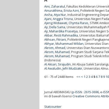
Aini, Zaharatul
, Fakultas Kedokteran Universi
Ainurakhima, Erista Azni
, Politeknik Negeri 
Aisha, Atya Nur
, Industrial Engineering Depa
Ajani, Anggra Trisna
, Universitas Negeri Pad
Ajeng Widiawati, Chyntia Raras
, STMIK Amiko
Aji, Della Sama
, Universitas Muhammadiyah P
Aji, Mahardika Prasetya
, Universitas Negeri 
Akbar, Resti Rahmadika
, Universitas Baiturr
Akhsan, Fitriani
, Politeknik Negeri Pangkajen
Akhyar, Muhammad Wildan
, Universitas Dia
Akrom, Ahmad
, Universitas Dian Nuswantoro
Akrom, Muhamad
, Program Studi Sarjana Te
Akrom, Muhamad
, Program Studi Teknik Inf
(Indonesia)
Al Aksari, Sirajudin
, IAI Abuya Salek Sarolang
Al Awaludin, Jefri Mudzakir
, Universitas Alma
61 - 75 of 2448 Items
<<
<
1
2
3
4
5
6
7
8
9
10
Jurnal ABDIMASKU (
p-ISSN : 2615-3696
,
e-ISS
ini di bawah lisensi
Creative Commons Attribu
Statcounter