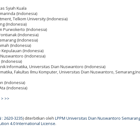
tas Syiah Kuala
Samarinda (Indonesia)
rtment, Telkom University (Indonesia)
ang (Indonesia)
m Purwokerto (Indonesia)
ontianak (Indonesia)
Semarang (Indonesia)
ahmah (Indonesia)
e Kepulauan (Indonesia)
n Nuswantoro (Indonesia)
 (Indonesia)
knik Informatika, Universitas Dian Nuswantoro (Indonesia)
ormatika, Fakultas Ilmu Komputer, Universitas Dian Nuswantoro, Semarang,I
un (Indonesia)
 Ata (Indonesia)
>
>>
N : 2620-3235
) diterbitkan oleh
LPPM Universitas Dian Nuswantoro Semaran
tion 4.0 International License
.