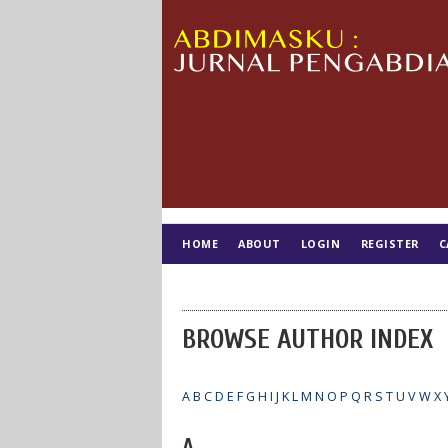
HOME
ABOUT
LOGIN
REGISTER
C
TIM EDITORIAL
BROWSE AUTHOR INDEX
A
B
C
D
E
F
G
H
I
J
K
L
M
N
O
P
Q
R
S
T
U
V
W
X
A