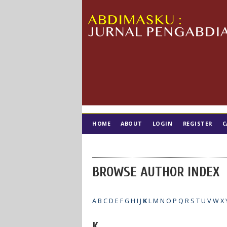
HOME
ABOUT
LOGIN
REGISTER
C
TIM EDITORIAL
BROWSE AUTHOR INDEX
A
B
C
D
E
F
G
H
I
J
K
L
M
N
O
P
Q
R
S
T
U
V
W
X
K