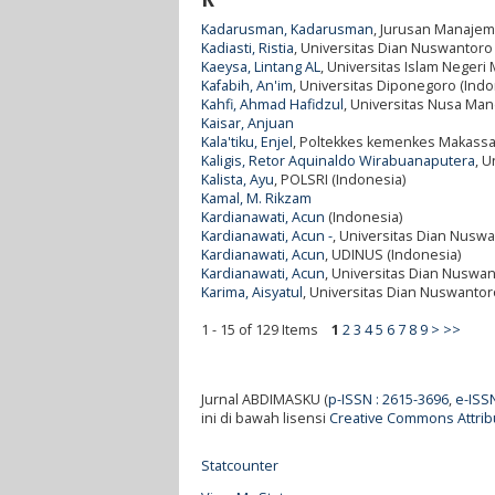
Kadarusman, Kadarusman
, Jurusan Manajem
Kadiasti, Ristia
, Universitas Dian Nuswantoro
Kaeysa, Lintang AL
, Universitas Islam Negeri
Kafabih, An'im
, Universitas Diponegoro (Indo
Kahfi, Ahmad Hafidzul
, Universitas Nusa Mand
Kaisar, Anjuan
Kala'tiku, Enjel
, Poltekkes kemenkes Makassa
Kaligis, Retor Aquinaldo Wirabuanaputera
, U
Kalista, Ayu
, POLSRI (Indonesia)
Kamal, M. Rikzam
Kardianawati, Acun
(Indonesia)
Kardianawati, Acun -
, Universitas Dian Nuswa
Kardianawati, Acun
, UDINUS (Indonesia)
Kardianawati, Acun
, Universitas Dian Nuswan
Karima, Aisyatul
, Universitas Dian Nuswantor
1 - 15 of 129 Items
1
2
3
4
5
6
7
8
9
>
>>
Jurnal ABDIMASKU (
p-ISSN : 2615-3696
,
e-ISS
ini di bawah lisensi
Creative Commons Attribu
Statcounter