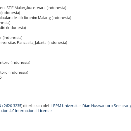
en, STIE Malangkucecwara (Indonesia)
 (Indonesia)
 Maulana Malik Ibrahim Malang (Indonesia)
nesia)
iri (Indonesia)
r (Indonesia)
niversitas Pancasila, Jakarta (Indonesia)
ntoro (Indonesia)
toro (Indonesia)
o
N : 2620-3235
) diterbitkan oleh
LPPM Universitas Dian Nuswantoro Semaran
tion 4.0 International License
.