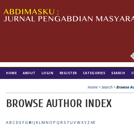
HOME
ABOUT
LOGIN
REGISTER
CATEGORIES
SEARCH
C
TIM EDITORIAL
Home
>
Search
>
Browse Au
BROWSE AUTHOR INDEX
A
B
C
D
E
F
G
H
I
J
K
L
M
N
O
P
Q
R
S
T
U
V
W
X
Y
Z
All