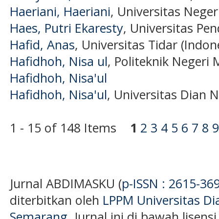
Haeriani, Haeriani
, Universitas Neger
Haes, Putri Ekaresty
, Universitas Pen
Hafid, Anas
, Universitas Tidar (Indon
Hafidhoh, Nisa ul
, Politeknik Negeri
Hafidhoh, Nisa'ul
Hafidhoh, Nisa'ul
, Universitas Dian 
1 - 15 of 148 Items
1
2
3
4
5
6
7
8
9
Jurnal ABDIMASKU (
p-ISSN : 2615-36
diterbitkan oleh
LPPM Universitas D
Semarang
. Jurnal ini di bawah lisens