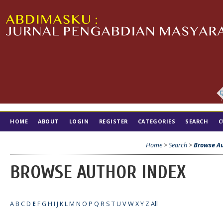
HOME
ABOUT
LOGIN
REGISTER
CATEGORIES
SEARCH
C
TIM EDITORIAL
Home
>
Search
>
Browse Au
BROWSE AUTHOR INDEX
A
B
C
D
E
F
G
H
I
J
K
L
M
N
O
P
Q
R
S
T
U
V
W
X
Y
Z
All