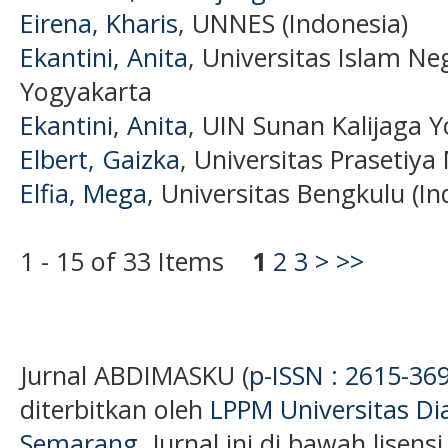
Eirena, Kharis
, UNNES (Indonesia)
Ekantini, Anita
, Universitas Islam Ne
Yogyakarta
Ekantini, Anita
, UIN Sunan Kalijaga Y
Elbert, Gaizka
, Universitas Prasetiya
Elfia, Mega
, Universitas Bengkulu (In
1 - 15 of 33 Items
1
2
3
>
>>
Jurnal ABDIMASKU (
p-ISSN : 2615-36
diterbitkan oleh
LPPM Universitas D
Semarang
. Jurnal ini di bawah lisens