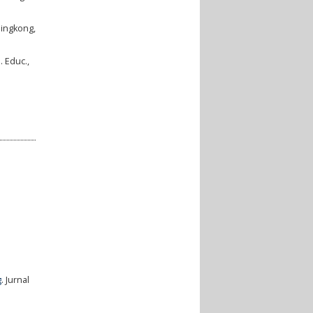
ingkong,
. Educ.,
g
. Jurnal