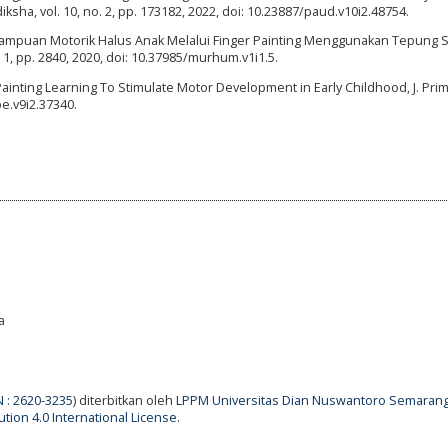
diksha, vol. 10, no. 2, pp. 173182, 2022, doi: 10.23887/paud.v10i2.48754.
mampuan Motorik Halus Anak Melalui Finger Painting Menggunakan Tepung S
. 1, pp. 2840, 2020, doi: 10.37985/murhum.v1i1.5.
r Painting Learning To Stimulate Motor Development in Early Childhood, J. Prim
pe.v9i2.37340.
a
N : 2620-3235
) diterbitkan oleh
LPPM Universitas Dian Nuswantoro Semaran
tion 4.0 International License
.