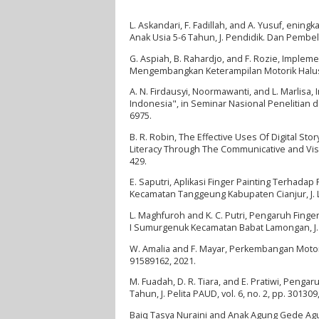
L. Askandari, F. Fadillah, and A. Yusuf, en
Anak Usia 5-6 Tahun, J. Pendidik. Dan Pembelaj
G. Aspiah, B. Rahardjo, and F. Rozie, Imple
Mengembangkan Keterampilan Motorik Halus., J
A. N. Firdausyi, Noormawanti, and L. Marlis
Indonesia", in Seminar Nasional Penelitian
6975.
B. R. Robin, The Effective Uses Of Digital S
Literacy Through The Communicative and Visu
429.
E. Saputri, Aplikasi Finger Painting Terhad
Kecamatan Tanggeung Kabupaten Cianjur, J. Len
L. Maghfuroh and K. C. Putri, Pengaruh Fing
I Sumurgenuk Kecamatan Babat Lamongan, J. Ilm
W. Amalia and F. Mayar, Perkembangan Motorik 
91589162, 2021.
M. Fuadah, D. R. Tiara, and E. Pratiwi, Pen
Tahun, J. Pelita PAUD, vol. 6, no. 2, pp. 301309
Baiq Tasya Nuraini and Anak Agung Gede Ag