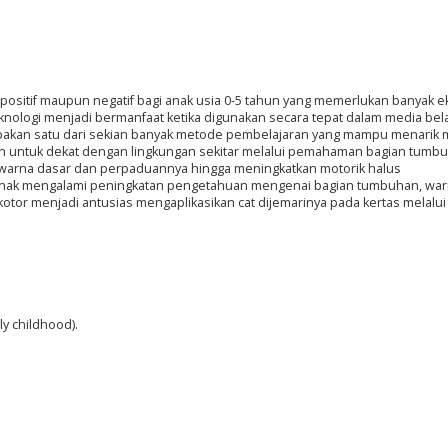
positif maupun negatif bagi anak usia 0-5 tahun yang memerlukan banyak e
logi menjadi bermanfaat ketika digunakan secara tepat dalam media bela
akan satu dari sekian banyak metode pembelajaran yang mampu menarik 
lkan untuk dekat dengan lingkungan sekitar melalui pemahaman bagian tumb
 warna dasar dan perpaduannya hingga meningkatkan motorik halus
ni, anak mengalami peningkatan pengetahuan mengenai bagian tumbuhan, wa
kotor menjadi antusias mengaplikasikan cat dijemarinya pada kertas melalu
rly childhood).