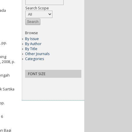
Search Scope
Pada
Browse
a
By Issue
 pp.
By Author
By Title
Other Journals
hing
Categories
 2008, p.
FONT SIZE
Tengah
k Sartika
pp.
 6
n Bagi