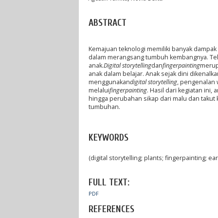
ABSTRACT
Kemajuan teknologi memiliki banyak dampak 
dalam merangsang tumbuh kembangnya. Tekno
anak.
Digital storytelling
dan
fingerpainting
merup
anak dalam belajar. Anak sejak dini dikena
menggunakan
digital storytelling
, pengenalan
melalui
fingerpainting
. Hasil dari kegiatan i
hingga perubahan sikap dari malu dan takut 
tumbuhan.
KEYWORDS
(digital storytelling; plants; fingerpainting; ea
FULL TEXT:
PDF
REFERENCES