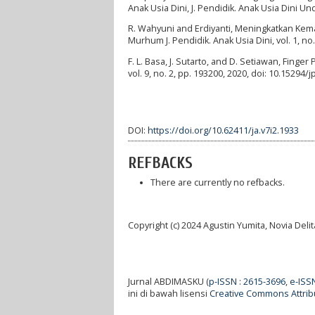
Anak Usia Dini, J. Pendidik. Anak Usia Dini Un
R. Wahyuni and Erdiyanti, Meningkatkan Ke
Murhum J. Pendidik. Anak Usia Dini, vol. 1, no
F. L. Basa, J. Sutarto, and D. Setiawan, Finge
vol. 9, no. 2, pp. 193200, 2020, doi: 10.15294/j
DOI:
https://doi.org/10.62411/ja.v7i2.1933
REFBACKS
There are currently no refbacks.
Copyright (c) 2024 Agustin Yumita, Novia Delit
Jurnal ABDIMASKU (
p-ISSN : 2615-3696
,
e-ISS
ini di bawah lisensi
Creative Commons Attribu