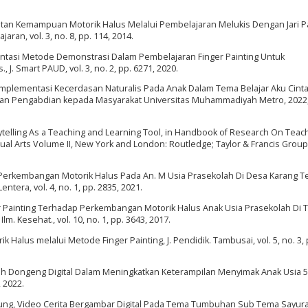
ingkatan Kemampuan Motorik Halus Melalui Pembelajaran Melukis Dengan Jari 
aran, vol. 3, no. 8, pp. 114, 2014.
mentasi Metode Demonstrasi Dalam Pembelajaran Finger Painting Untuk
. Smart PAUD, vol. 3, no. 2, pp. 6271, 2020.
a, Implementasi Kecerdasan Naturalis Pada Anak Dalam Tema Belajar Aku Cint
 dan Pengabdian kepada Masyarakat Universitas Muhammadiyah Metro, 2022,
torytelling As a Teaching and Learning Tool, in Handbook of Research On Teac
al Arts Volume II, New York and London: Routledge; Taylor & Francis Group,
ap Perkembangan Motorik Halus Pada An. M Usia Prasekolah Di Desa Karang 
tera, vol. 4, no. 1, pp. 2835, 2021.
er Painting Terhadap Perkembangan Motorik Halus Anak Usia Prasekolah Di T
. Kesehat., vol. 10, no. 1, pp. 3643, 2017.
Halus melalui Metode Finger Painting, J. Pendidik. Tambusai, vol. 5, no. 3, 
garuh Dongeng Digital Dalam Meningkatkan Keterampilan Menyimak Anak Usia 5
, 2022.
ung, Video Cerita Bergambar Digital Pada Tema Tumbuhan Sub Tema Sayura