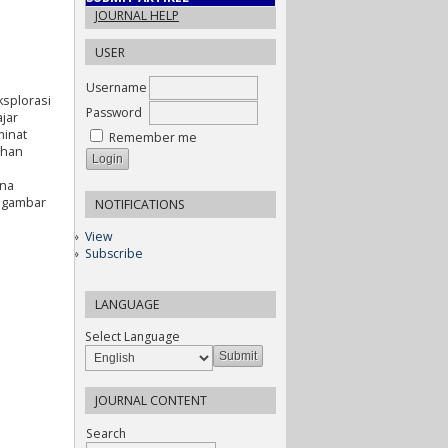
JOURNAL HELP
USER
Username
ksplorasi
Password
jar
minat
Remember me
uhan
rna
i gambar
NOTIFICATIONS
View
Subscribe
LANGUAGE
Select Language
JOURNAL CONTENT
Search