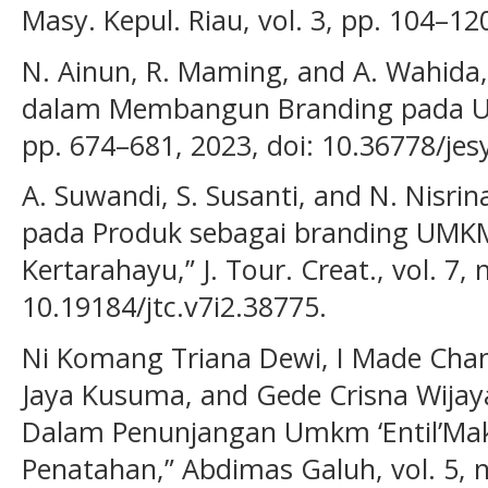
Masy. Kepul. Riau, vol. 3, pp. 104–12
N. Ainun, R. Maming, and A. Wahida
dalam Membangun Branding pada UMKM
pp. 674–681, 2023, doi: 10.36778/jes
A. Suwandi, S. Susanti, and N. Nisr
pada Produk sebagai branding UMKM
Kertarahayu,” J. Tour. Creat., vol. 7, 
10.19184/jtc.v7i2.38775.
Ni Komang Triana Dewi, I Made Chan
Jaya Kusuma, and Gede Crisna Wija
Dalam Penunjangan Umkm ‘Entil’Ma
Penatahan,” Abdimas Galuh, vol. 5, n