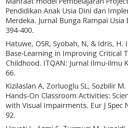
Manfaat model Pembelajaran Project
Pendidikan Anak Usia Dini dan Impl
Merdeka. Jurnal Bunga Rampai Usia E
394-400.
Hatuwe, OSR, Syobah, N, & Idris, H. 
Base-Learning in Improving Critical Th
Childhood. ITQAN: Jurnal Ilmu-ilmu K
66.
Kizilaslan A, Zorluoglu SL, Sozbilir 
Hands-On Classroom Activities: Scien
with Visual Impairments. Eur J Spec 
92.