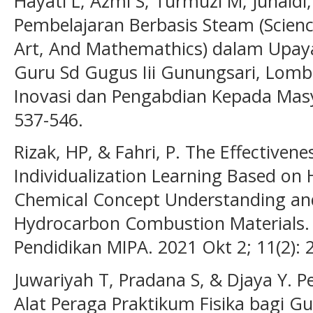
Hayati L, Azmi S, Turmuzi M, Junaidi
Pembelajaran Berbasis Steam (Scienc
Art, And Mathemathics) dalam Upay
Guru Sd Gugus Iii Gunungsari, Lombo
Inovasi dan Pengabdian Kepada Masya
537-546.
Rizak, HP, & Fahri, P. The Effective
Individualization Learning Based on 
Chemical Concept Understanding an
Hydrocarbon Combustion Materials.
Pendidikan MIPA. 2021 Okt 2; 11(2): 
Juwariyah T, Pradana S, & Djaya Y. 
Alat Peraga Praktikum Fisika bagi G