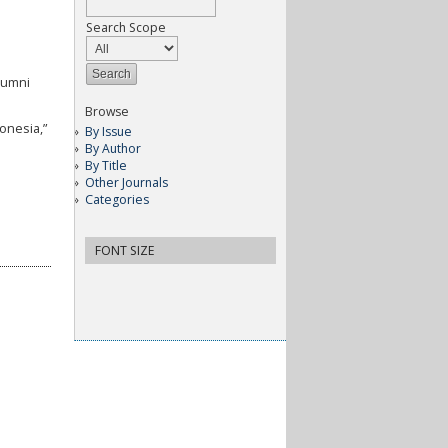
Search Scope
Alumni
Browse
onesia,”
By Issue
By Author
By Title
Other Journals
Categories
FONT SIZE