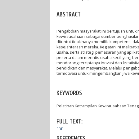
ABSTRACT
Pengabdian masyarakat ini bertujuan untuk m
kewirausahaan sebagai sumber penghasilan t
dituntut tidak hanya memiliki kompetensi d
kesejahteraan mereka. Kegiatan ini melibat
usaha, serta strategi pemasaran yang aplika
peserta dalam merintis usaha kecil, yang be
mendorong terciptanya inovasi dan kreativit
pendidikan dan masyarakat. Melalui pengabdi
termotivasi untuk mengembangkan jiwa kewi
KEYWORDS
Pelatihan Ketrampilan Kewirausahaan Tenag
FULL TEXT:
PDF
REFERENCES