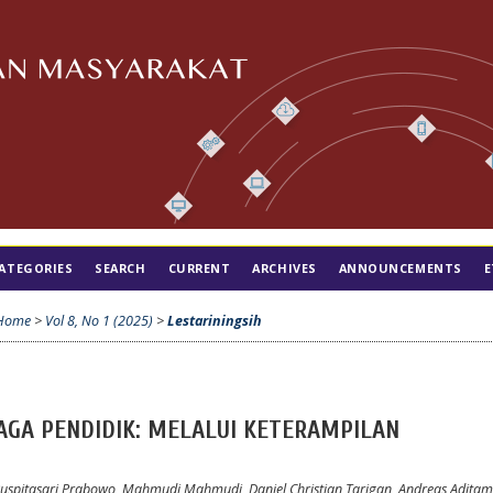
ATEGORIES
SEARCH
CURRENT
ARCHIVES
ANNOUNCEMENTS
E
Home
>
Vol 8, No 1 (2025)
>
Lestariningsih
AGA PENDIDIK: MELALUI KETERAMPILAN
n Puspitasari Prabowo, Mahmudi Mahmudi, Daniel Christian Tarigan, Andreas Adita