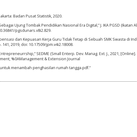
Jakarta: Badan Pusat Statistik, 2020.
Sebagai Ujung Tombak Pendidikan Nasional Era Digital,” J. IKA PGSD (Ikatan 
: 10.36841/pgsdunars.v8i2.829.
Kompensasi dan Kepuasan Kerja Guru Tidak Tetap di Sebuah SMK Swasta di Ind
 p. 141, 2019, doi: 10.17509/jpm.v4i2.18008.
 “Entrepreneurrship,” SEDME (Small Enterp. Dev. Manag. Ext. J., 2021, [Online].
opment, %0AManagement & Extension Journal
u untuk menambah penghasilan rumah tangga.pdf.”