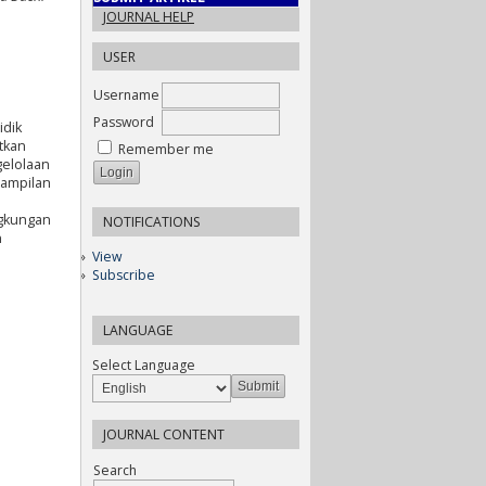
JOURNAL HELP
USER
Username
Password
idik
tkan
Remember me
gelolaan
rampilan
ngkungan
NOTIFICATIONS
n
View
Subscribe
LANGUAGE
Select Language
JOURNAL CONTENT
Search