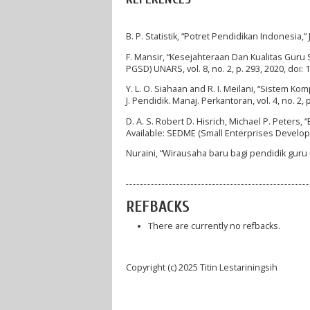
B. P. Statistik, “Potret Pendidikan Indonesia,” 
F. Mansir, “Kesejahteraan Dan Kualitas Guru 
PGSD) UNARS, vol. 8, no. 2, p. 293, 2020, doi
Y. L. O. Siahaan and R. I. Meilani, “Sistem 
J. Pendidik. Manaj. Perkantoran, vol. 4, no. 2,
D. A. S. Robert D. Hisrich, Michael P. Peters,
Available: SEDME (Small Enterprises Devel
Nuraini, “Wirausaha baru bagi pendidik gur
REFBACKS
There are currently no refbacks.
Copyright (c) 2025 Titin Lestariningsih