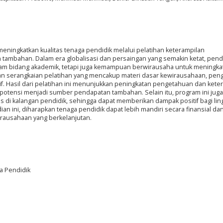
eningkatkan kualitas tenaga pendidik melalui pelatihan keterampilan
ambahan. Dalam era globalisasi dan persaingan yang semakin ketat, pend
alam bidang akademik, tetapi juga kemampuan berwirausaha untuk meningka
kan serangkaian pelatihan yang mencakup materi dasar kewirausahaan, pen
tif. Hasil dari pelatihan ini menunjukkan peningkatan pengetahuan dan kete
rpotensi menjadi sumber pendapatan tambahan. Selain itu, program ini juga
as di kalangan pendidik, sehingga dapat memberikan dampak positif bagi li
an ini, diharapkan tenaga pendidik dapat lebih mandiri secara finansial da
rausahaan yang berkelanjutan.
a Pendidik