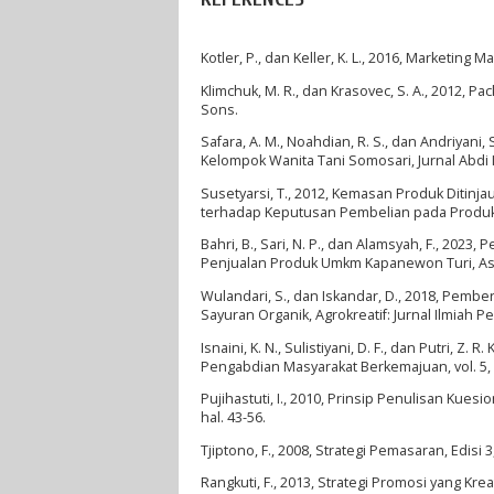
Kotler, P., dan Keller, K. L., 2016, Marketin
Klimchuk, M. R., dan Krasovec, S. A., 2012, 
Sons.
Safara, A. M., Noahdian, R. S., dan Andriyan
Kelompok Wanita Tani Somosari, Jurnal Abdi Ins
Susetyarsi, T., 2012, Kemasan Produk Diti
terhadap Keputusan Pembelian pada Produk Mi
Bahri, B., Sari, N. P., dan Alamsyah, F., 202
Penjualan Produk Umkm Kapanewon Turi, As-Si
Wulandari, S., dan Iskandar, D., 2018, Pem
Sayuran Organik, Agrokreatif: Jurnal Ilmiah Pe
Isnaini, K. N., Sulistiyani, D. F., dan Putri, 
Pengabdian Masyarakat Berkemajuan, vol. 5, n
Pujihastuti, I., 2010, Prinsip Penulisan Kues
hal. 43-56.
Tjiptono, F., 2008, Strategi Pemasaran, Edisi 3
Rangkuti, F., 2013, Strategi Promosi yang Kre