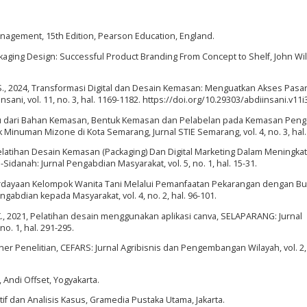
g Management, 15th Edition, Pearson Education, England.
Packaging Design: Successful Product Branding From Concept to Shelf, John Wi
i, S., 2024, Transformasi Digital dan Desain Kemasan: Menguatkan Akses Pasa
ani, vol. 11, no. 3, hal. 1169-1182. https://doi.org/10.29303/abdiinsani.v11i
njau dari Bahan Kemasan, Bentuk Kemasan dan Pelabelan pada Kemasan Pen
numan Mizone di Kota Semarang, Jurnal STIE Semarang, vol. 4, no. 3, hal.
3, Pelatihan Desain Kemasan (Packaging) Dan Digital Marketing Dalam Meningka
danah: Jurnal Pengabdian Masyarakat, vol. 5, no. 1, hal. 15-31.
berdayaan Kelompok Wanita Tani Melalui Pemanfaatan Pekarangan dengan B
ngabdian kepada Masyarakat, vol. 4, no. 2, hal. 96-101.
Z. R. K., 2021, Pelatihan desain menggunakan aplikasi canva, SELAPARANG: Jurnal
o. 1, hal. 291-295.
ioner Penelitian, CEFARS: Jurnal Agribisnis dan Pengembangan Wilayah, vol. 2, 
, Andi Offset, Yogyakarta.
atif dan Analisis Kasus, Gramedia Pustaka Utama, Jakarta.