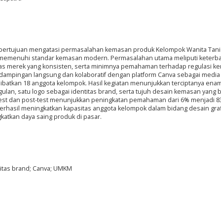
 bertujuan mengatasi permasalahan kemasan produk Kelompok Wanita Tan
 memenuhi standar kemasan modern. Permasalahan utama meliputi keterb
titas merek yang konsisten, serta minimnya pemahaman terhadap regulasi 
ampingan langsung dan kolaboratif dengan platform Canva sebagai media 
ibatkan 18 anggota kelompok. Hasil kegiatan menunjukkan terciptanya ena
lan, satu logo sebagai identitas brand, serta tujuh desain kemasan yang b
e-test dan post-test menunjukkan peningkatan pemahaman dari 6% menjadi 
berhasil meningkatkan kapasitas anggota kelompok dalam bidang desain grafi
katkan daya saing produk di pasar.
titas brand; Canva; UMKM