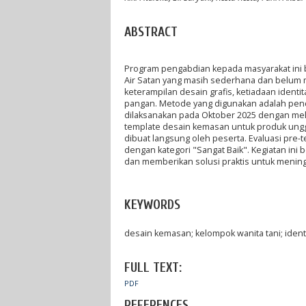
ABSTRACT
Program pengabdian kepada masyarakat ini
Air Satan yang masih sederhana dan belum
keterampilan desain grafis, ketiadaan iden
pangan. Metode yang digunakan adalah pend
dilaksanakan pada Oktober 2025 dengan mel
template desain kemasan untuk produk unggu
dibuat langsung oleh peserta. Evaluasi pr
dengan kategori "Sangat Baik". Kegiatan ini 
dan memberikan solusi praktis untuk mening
KEYWORDS
desain kemasan; kelompok wanita tani; iden
FULL TEXT:
PDF
REFERENCES