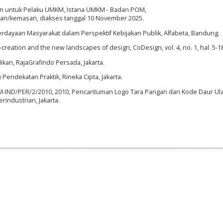
n untuk Pelaku UMKM, Istana UMKM - Badan POM,
gan/kemasan, diakses tanggal 10 November 2025.
erdayaan Masyarakat dalam Perspektif Kebijakan Publik, Alfabeta, Bandung.
Co-creation and the new landscapes of design, CoDesign, vol. 4, no. 1, hal. 5-1
dikan, RajaGrafindo Persada, Jakarta.
 Pendekatan Praktik, Rineka Cipta, Jakarta.
M-IND/PER/2/2010, 2010, Pencantuman Logo Tara Pangan dan Kode Daur Ul
industrian, Jakarta.