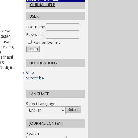
JOURNAL HELP
USER
Username
i Desa
Password
atasan
kemasan
Remember me
desain,
m
erhasil
83%
NOTIFICATIONS
s digital
View
Subscribe
LANGUAGE
Select Language
JOURNAL CONTENT
Search