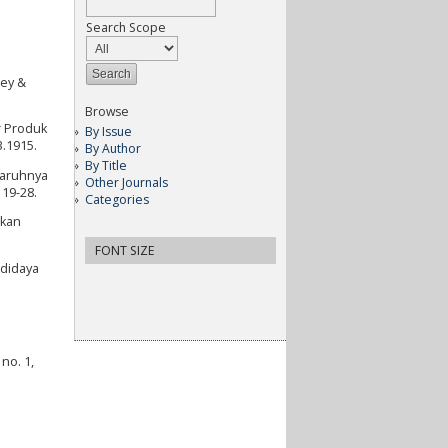
Search Scope
ley &
Browse
r Produk
By Issue
3.1915.
By Author
By Title
garuhnya
Other Journals
 19-28.
Categories
tkan
FONT SIZE
udidaya
no. 1,