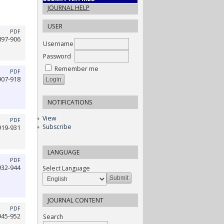
JOURNAL HELP
USER
PDF
897-906
Username
Password
Remember me
PDF
907-918
NOTIFICATIONS
View
PDF
Subscribe
919-931
LANGUAGE
PDF
932-944
Select Language
JOURNAL CONTENT
PDF
945-952
Search