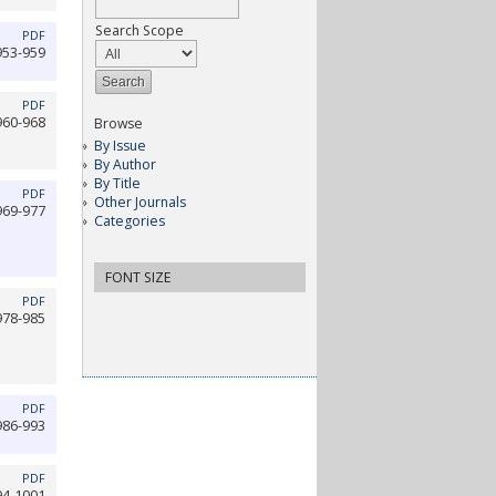
Search Scope
PDF
953-959
PDF
960-968
Browse
By Issue
By Author
By Title
PDF
Other Journals
969-977
Categories
FONT SIZE
PDF
978-985
PDF
986-993
PDF
94-1001