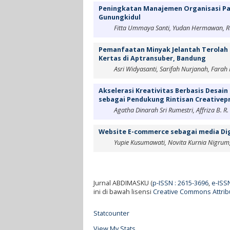
Peningkatan Manajemen Organisasi Pa
Gunungkidul
Fitta Ummaya Santi, Yudan Hermawan, R
Pemanfaatan Minyak Jelantah Terolah 
Kertas di Aptransuber, Bandung
Asri Widyasanti, Sarifah Nurjanah, Farah
Akselerasi Kreativitas Berbasis Desai
sebagai Pendukung Rintisan Creativep
Agatha Dinarah Sri Rumestri, Affriza B. R
Website E-commerce sebagai media Di
Yupie Kusumawati, Novita Kurnia Nigrum
Jurnal ABDIMASKU (
p-ISSN : 2615-3696
,
e-ISS
ini di bawah lisensi
Creative Commons Attribu
Statcounter
View My Stats