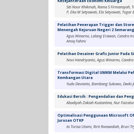
Kesejahteraan Ekonomi Keluarga
Siti Noor Khikmah, Rama S Firmansyah, Ta
P, Eka M Setyawati, Ela Setyowati, Togar
Pelatihan Penerapan Trigger dan Stor
Menengah Kejuruan Negeri 2 Semaran
Agus Winarno, Lalang Erawan, Candra Ira
Amiq Fahmi
Pelatihan Desainer Grafis Junior Pada
Novi Hendriyanto, Agus Winarno, Candra 
Transformasi Digital UMKM Melalui Pela
Kembangan Utara
Yudo Devianto, Bambang Sukowo, Dwiki 
Edukasi Bersih : Pengendalian dan Pen
Abadiyah Zakiah Kustantina, Nur Faizatu
Optimalisasi Penggunaan Microsoft O
Jurusan OTKP
Iis Torisa Utami, Ririt Roeswidiah, Bruri Tr