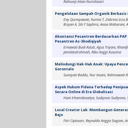
Rahsunji Intan Nurvitasari
Pengelolaan Sampah Organik Berbasis M
Eny Qurniyawati, Kurnia T, Zabrina Izza B
Briyan A, Siti F Saphira, Anisa Maharani, A
Akuntansi Pesantren Berdasarkan PAP
Pesantren As-Shodiqiyah
Ernawati Budi Astuti, Agus Triyani, Khan
Jamilatulrohmah, Riko Anggi Kusuma
Melindungi Hak-Hak Anak: Upaya Pence
Gorontalo
Sumiyati Beddu, Nur Insani, Rahmawati 
Aspek Hukum Pidana Terhadap Penipua
Secara Online di Era Globalisasi
Hani Irhamdessetya, Sudiyono Sudiyono, S
Local Creator Lab: Membangun Generasi
Bajo
Fitri Ciptosari, Reynaldo Angga Siagian, 