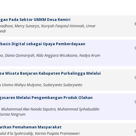
Pangan Pada Sektor UMKM Desa Kemiri
adhoni, Merry Sunaryo, Nuriyah Faiqotul Himmah, Umar
andi
basis Digital sebagai Upaya Pemberdayaan
roho, Dania Qomariyah, Aldo Anggara Wicaksono, Nadya Arum
sa Wisata Banjaran Kabupaten Purbalingga Melalui
bnu Utomo Wahyu Mulyono, Sudaryanto Sudaryanto
gosaren Melalui Pengembangan Produk Olahan
ila, Muhammad Alwi Nanda Saputra, Muhammad Syihabuddin
 Kurnia Ningrum
ngkatkan Pemahaman Masyarakat
alul A'la Syahrizaldy, Karina Puspita Prameswari