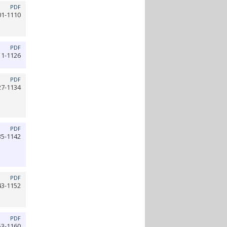
PDF
01-1110
PDF
11-1126
PDF
27-1134
PDF
35-1142
PDF
43-1152
PDF
53-1160