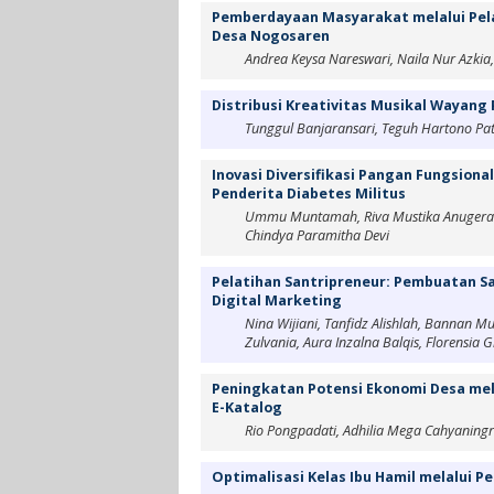
Pemberdayaan Masyarakat melalui Pela
Desa Nogosaren
Andrea Keysa Nareswari, Naila Nur Azki
Distribusi Kreativitas Musikal Wayang
Tunggul Banjaransari, Teguh Hartono P
Inovasi Diversifikasi Pangan Fungsiona
Penderita Diabetes Militus
Ummu Muntamah, Riva Mustika Anugerah, 
Chindya Paramitha Devi
Pelatihan Santripreneur: Pembuatan S
Digital Marketing
Nina Wijiani, Tanfidz Alishlah, Bannan Mu
Zulvania, Aura Inzalna Balqis, Florensia 
Peningkatan Potensi Ekonomi Desa mel
E-Katalog
Rio Pongpadati, Adhilia Mega Cahyanin
Optimalisasi Kelas Ibu Hamil melalui 