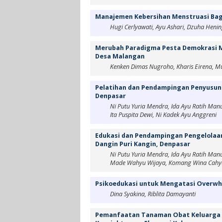
Manajemen Kebersihan Menstruasi Bagi
Hugi Cerlyawati, Ayu Ashari, Dzuha Heni
Merubah Paradigma Pesta Demokrasi Me
Desa Malangan
Kenken Dimas Nugroho, Kharis Eirena,
Pelatihan dan Pendampingan Penyusun
Denpasar
Ni Putu Yuria Mendra, Ida Ayu Ratih Manu
Ita Puspita Dewi, Ni Kadek Ayu Anggreni
Edukasi dan Pendampingan Pengelolaa
Dangin Puri Kangin, Denpasar
Ni Putu Yuria Mendra, Ida Ayu Ratih Manu
Made Wahyu Wijaya, Komang Wina Cahy
Psikoedukasi untuk Mengatasi Overwh
Dina Syakina, Riblita Damayanti
Pemanfaatan Tanaman Obat Keluarga 