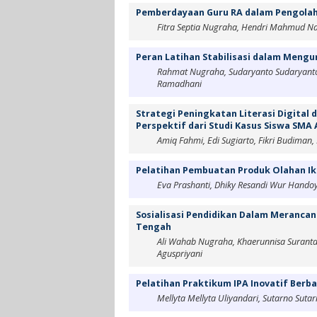
Pemberdayaan Guru RA dalam Pengolah
Fitra Septia Nugraha, Hendri Mahmud Naw
Peran Latihan Stabilisasi dalam Mengu
Rahmat Nugraha, Sudaryanto Sudaryanto,
Ramadhani
Strategi Peningkatan Literasi Digital 
Perspektif dari Studi Kasus Siswa SMA 
Amiq Fahmi, Edi Sugiarto, Fikri Budiman
Pelatihan Pembuatan Produk Olahan Ik
Eva Prashanti, Dhiky Resandi Wur Handoyo
Sosialisasi Pendidikan Dalam Merancan
Tengah
Ali Wahab Nugraha, Khaerunnisa Suranta
Aguspriyani
Pelatihan Praktikum IPA Inovatif Berb
Mellyta Mellyta Uliyandari, Sutarno Suta