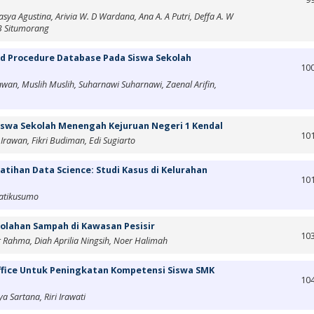
sya Agustina, Arivia W. D Wardana, Ana A. A Putri, Deffa A. W
 B Situmorang
ed Procedure Database Pada Siswa Sekolah
10
g
wan, Muslih Muslih, Suharnawi Suharnawi, Zaenal Arifin,
 Siswa Sekolah Menengah Kejuruan Negeri 1 Kendal
10
Irawan, Fikri Budiman, Edi Sugiarto
tihan Data Science: Studi Kasus di Kelurahan
10
Jatikusumo
golahan Sampah di Kawasan Pesisir
10
r Rahma, Diah Aprilia Ningsih, Noer Halimah
ffice Untuk Peningkatan Kompetensi Siswa SMK
10
ya Sartana, Riri Irawati