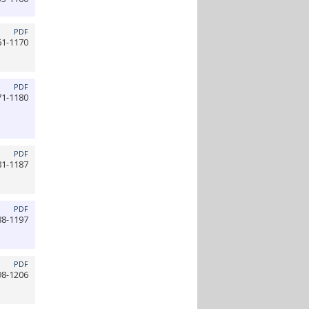
PDF
61-1170
PDF
71-1180
PDF
81-1187
PDF
88-1197
PDF
98-1206