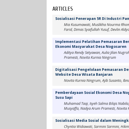
ARTICLES
Sosialisasi Penerapan 5R Di Industri 
Mia Kusumawati, Muslikha Nourma Rhom
Farid, Dimas Syaifullah Yusuf, Devlin Aldy
Implementasi Pelatihan Pemasaran Ber
Ekonomi Masyarakat Desa Nogosaren
Aditya Rendy Setyawan, Aulia Jilan Nug
Pramesti, Novita Kurnia Ningrum
Digitalisasi Pengelolaan Pemasaran De
Website Desa Wisata Banjaran
Novita Kurnia Ningrum, Ajib Susanto, I
Pemberdayaan Sosial Ekonomi Desa No
Susu Sapi
Muhamad Taqi, Isyeh Salma Bilqis Nab
Musyaffa, Nadya Arum Pramesti, Novita
Sosialisasi Media Sosial dalam Meni
Chyntia Widiawati, Sarmini Sarmini, Hikm