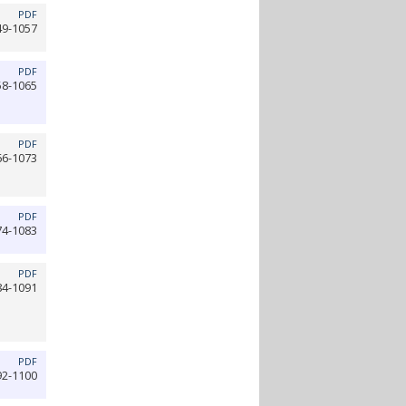
PDF
49-1057
PDF
58-1065
PDF
66-1073
PDF
74-1083
PDF
84-1091
PDF
92-1100