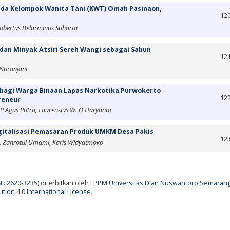
da Kelompok Wanita Tani (KWT) Omah Pasinaon,
12
obertus Belarminus Suharta
dan Minyak Atsiri Sereh Wangi sebagai Sabun
12
 Nuranjani
n bagi Warga Binaan Lapas Narkotika Purwokerto
12
reneur
. P Agus Putra, Laurensius W. O Haryanto
gitalisasi Pemasaran Produk UMKM Desa Pakis
12
, Zahrotul Umami, Karis Widyatmoko
N : 2620-3235
) diterbitkan oleh
LPPM Universitas Dian Nuswantoro Semaran
tion 4.0 International License
.