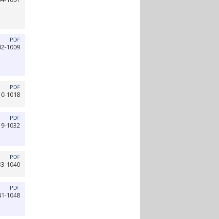
PDF
02-1009
PDF
10-1018
PDF
19-1032
PDF
33-1040
PDF
41-1048