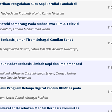
tihan Pengolahan Susu Sapi Bernilai Tambah di
11
a, Nadya Arum Pramesti, Novita Kurnia Ningrum
 Potehi Semarang Pada Mahasiswa Film & Televisi
11
atriantoro, Candra Mohammad Wisnu
l Berbasis Jamur Tiram Sebagai Camilan Sehat
11
Setya Indah Isnwati, Satria AVIANDA Avianda Nurcahyo,
abun Padat Berbasis Limbah Kopi dan Implementasi
11
thi'atul, Mikhania Christiningtyas Eryani, Clarissa Najwa
Grace Claudia Fortunata
alui Program Belanja Digital Produk BUMDes pada
11
grum, Novia Causal Wismaya Rakhim
Pendekatan Kesehatan Mental Berbasis Komunitas
11