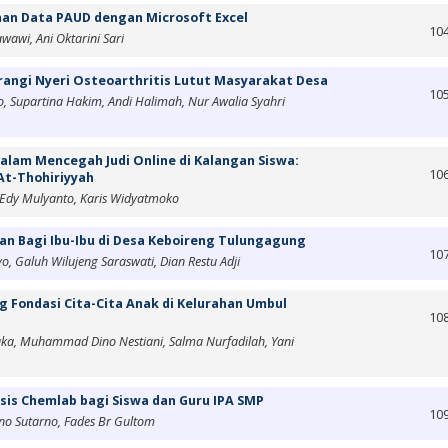
an Data PAUD dengan Microsoft Excel
10
awi, Ani Oktarini Sari
rangi Nyeri Osteoarthritis Lutut Masyarakat Desa
10
 Supartina Hakim, Andi Halimah, Nur Awalia Syahri
dalam Mencegah Judi Online di Kalangan Siswa:
10
At-Thohiriyyah
, Edy Mulyanto, Karis Widyatmoko
an Bagi Ibu-Ibu di Desa Keboireng Tulungagung
10
, Galuh Wilujeng Saraswati, Dian Restu Adji
g Fondasi Cita-Cita Anak di Kelurahan Umbul
10
ka, Muhammad Dino Nestiani, Salma Nurfadilah, Yani
asis Chemlab bagi Siswa dan Guru IPA SMP
10
rno Sutarno, Fades Br Gultom