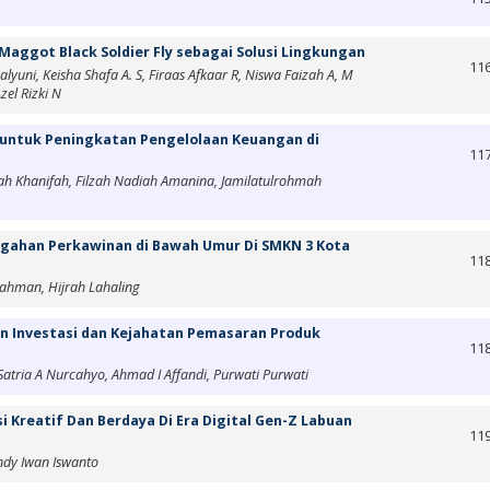
aggot Black Soldier Fly sebagai Solusi Lingkungan
11
alyuni, Keisha Shafa A. S, Firaas Afkaar R, Niswa Faizah A, M
zel Rizki N
 untuk Peningkatan Pengelolaan Keuangan di
11
ifah Khanifah, Filzah Nadiah Amanina, Jamilatulrohmah
gahan Perkawinan di Bawah Umur Di SMKN 3 Kota
11
Rahman, Hijrah Lahaling
n Investasi dan Kejahatan Pemasaran Produk
11
atria A Nurcahyo, Ahmad I Affandi, Purwati Purwati
 Kreatif Dan Berdaya Di Era Digital Gen-Z Labuan
11
Andy Iwan Iswanto