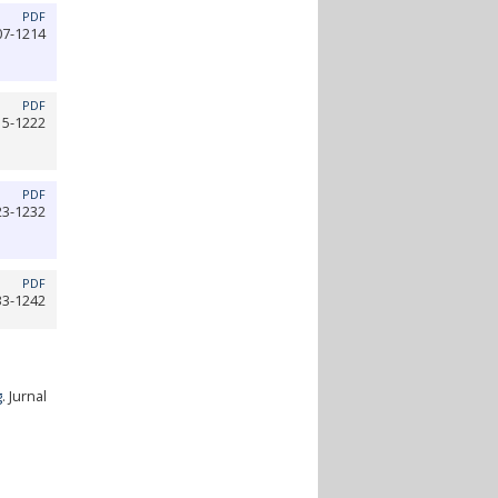
PDF
07-1214
PDF
15-1222
PDF
23-1232
PDF
33-1242
g
. Jurnal